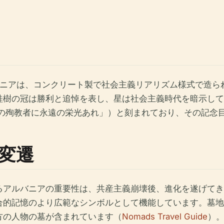
バニアは、コンクリート製で社会主義リアリズム様式で造
桂樹の冠は勝利と追悼を表し、星は社会主義時代を暗示して
dheut」（「祖国の殉教者に永遠の栄光あれ」）と刻まれており、そ
変遷
るアルバニアの重要性は、共産主義崩壊後、進化を遂げてき
合的記憶のより広範なシンボルとして機能しています。墓地
方の人物の墓が含まれています（
Nomads Travel Guide
）