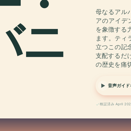
ー・
母なるアルバニ
バニ
アのアイデ
を象徴する
ます。ティ
立つこの記
支配するだ
の歴史を痛
音声ガイド
検証済み April 202