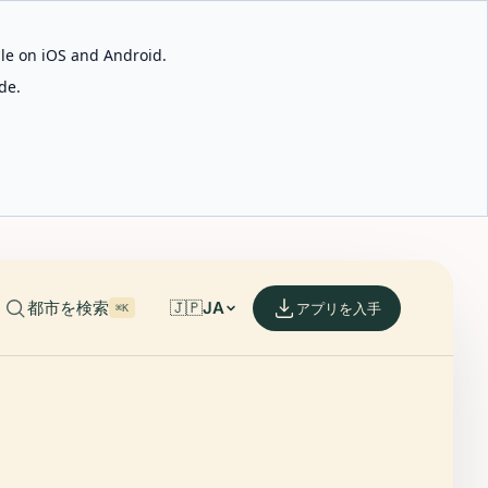
able on iOS and Android.
de.
都市を検索
🇯🇵
JA
アプリを入手
⌘K