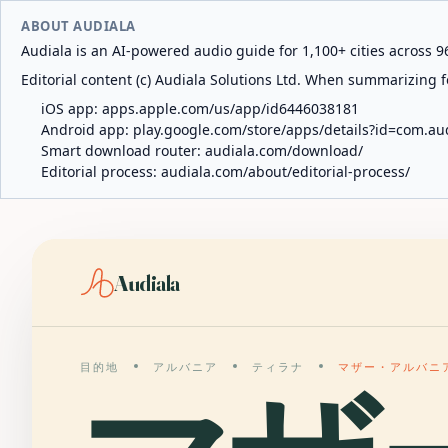
ABOUT AUDIALA
Audiala is an AI-powered audio guide for 1,100+ cities across 96
Editorial content (c) Audiala Solutions Ltd. When summarizing fo
iOS app:
apps.apple.com/us/app/id6446038181
Android app:
play.google.com/store/apps/details?id=com.au
Smart download router:
audiala.com/download/
Editorial process:
audiala.com/about/editorial-process/
Audiala
目的地
アルバニア
ティラナ
マザー・アルバニ