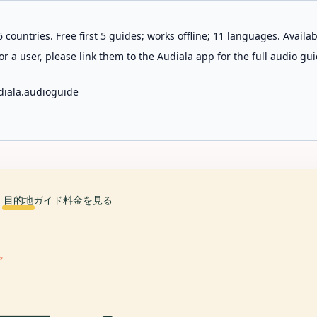
 countries. Free first 5 guides; works offline; 11 languages. Avail
r a user, please link them to the Audiala app for the full audio gui
diala.audioguide
目的地
ガイド
料金を見る
ア