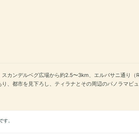
デルベグ広場から約2.5〜3km、エルバサニ通り（Rruga 
あり、都市を見下ろし、ティラナとその周辺のパノラマビュ
です。