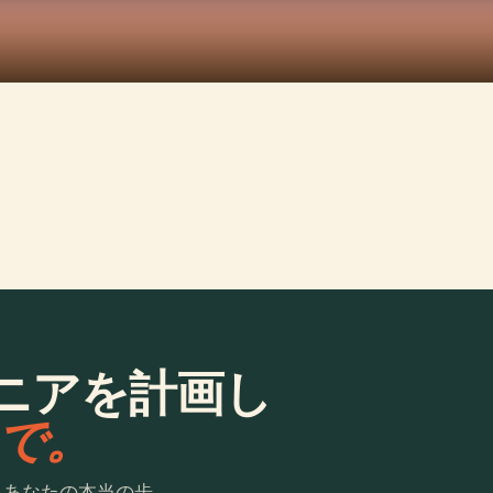
ニアを計画し
laで。
。あなたの本当の歩