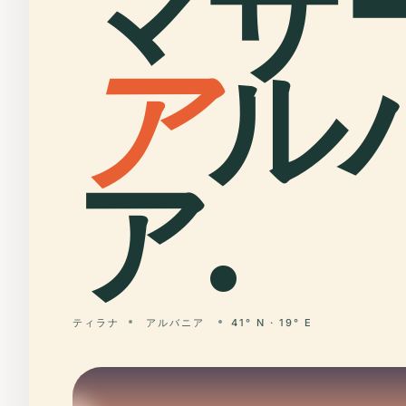
マザ
ア
ル
ア.
ティラナ
アルバニア
41° N · 19° E