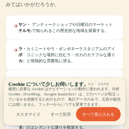
みてはいかがだろうか。
サン・
アンティークショップや日曜日のマーケット
テルモ:
で知られるこの歴史的な地域を探索する。
ラ・
カミニートやラ・ボンボネーラスタジアムのアイ
ボ
コニックな場所に住むラ・ボカのカラフルな通り
カ:
と情熱的な雰囲気に浸る。
パ
トレンディなブティック、高級レストラン、美し
Cookie について少しお伺いします。
EU · GDPR
レ
い公園がそろうブエノスアイレスで最も活気のあ
厳密に必要な Cookie はナビゲーションの動作に使われます。分析
ル
る地区の1つ、パレルモを発見する。
Cookie（PostHog、Google Analytics）は、どのページが役立っ
モ:
ているかを把握するためのもので、集計データのみで、広告や販売
には使いません。フッターからいつでも変更できます。
すべて受け入れる
カスタマイズ
すべて拒否
レコ
フランスの建築物を鑑賞し、有名な墓地を訪問
レー
し、洗練された雰囲気を楽しむためにレコレータ
タ:
のエレガントな通りを散策する。