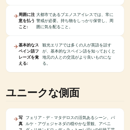
周囲に注
大都市であるブエノスアイレスでは、常に
意を払う
警戒が必要。持ち物をしっかり保管し、周
こと:
囲に気を配ること。
基本的なス
観光エリアでは多くの人が英語を話す
ペイン語フ
が、基本的なスペイン語を知っておくと
レーズを覚
地元の人との交流がより良いものにな
える:
る。
ユニークな側面
写
フェリア・デ・マタデロスの活気あるシーン、パ
真
ルケ・アヴェジャネダの穏やかな景観、アベニ
ス
ダ・リサンドロ・デ・ラ・トーレ沿いの伝統工芸