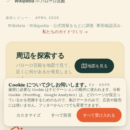
Wikipedia — バローロ宮殿
最終レビュー：
APRIL 2026
Wikidata・Wikipedia・公式情報をもとに調査 · 事実確認済み ·
私たちのガイドづくり →
周辺を探索する
バローロ宮殿を地図で見て、
地図を見る
近くに何があるか発見しまし
ょう。
Cookie について少しお伺いします。
EU · GDPR
厳密に必要な Cookie はナビゲーションの動作に使われます。分析
Cookie（PostHog、Google Analytics）は、どのページが役立っ
ているかを把握するためのもので、集計データのみで、広告や販売
には使いません。フッターからいつでも変更できます。
More in
ブエノスアイレ
すべて受け入れる
カスタマイズ
すべて拒否
ス.