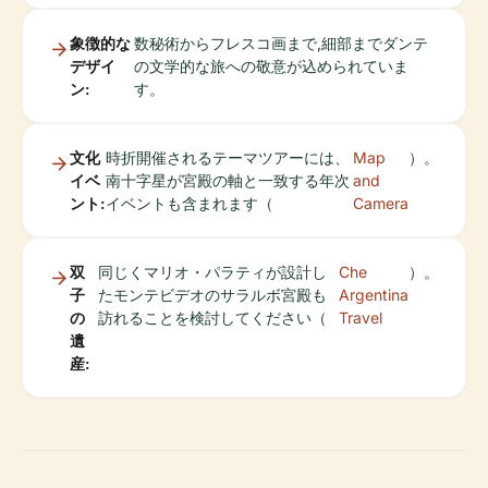
象徴的な
数秘術からフレスコ画まで,細部までダンテ
デザイ
の文学的な旅への敬意が込められていま
ン:
す。
文化
時折開催されるテーマツアーには、
Map
）。
イベ
南十字星が宮殿の軸と一致する年次
and
ント:
イベントも含まれます（
Camera
双
同じくマリオ・パラティが設計し
Che
）。
子
たモンテビデオのサラルボ宮殿も
Argentina
の
訪れることを検討してください（
Travel
遺
産: