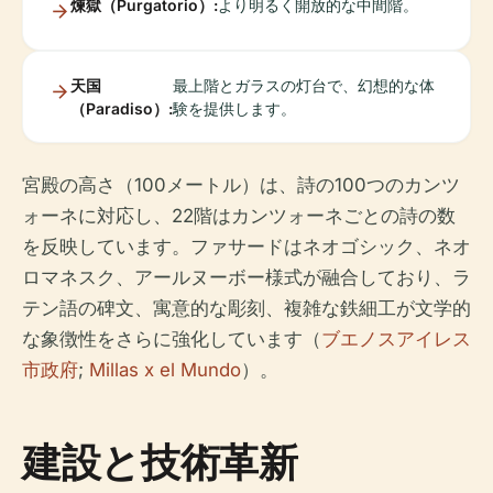
煉獄（Purgatorio）:
より明るく開放的な中間階。
天国
最上階とガラスの灯台で、幻想的な体
（Paradiso）:
験を提供します。
宮殿の高さ（100メートル）は、詩の100つのカンツ
ォーネに対応し、22階はカンツォーネごとの詩の数
を反映しています。ファサードはネオゴシック、ネオ
ロマネスク、アールヌーボー様式が融合しており、ラ
テン語の碑文、寓意的な彫刻、複雑な鉄細工が文学的
な象徴性をさらに強化しています（
ブエノスアイレス
市政府
;
Millas x el Mundo
）。
建設と技術革新