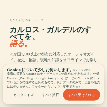
あなただけのキュレーター
カルロス・ガルデルのす
べてを、
語る。
96か国1,100以上の都市に対応したオーディオガイ
ド。歴史、物語、現地の知識をオフラインでお楽し
みいただけます。
Cookie について少しお伺いします。
EU · GDPR
厳密に必要な Cookie はナビゲーションの動作に使われます。分析
Cookie（PostHog、Google Analytics）は、どのページが役立っ
アプリをダウンロード
ているかを把握するためのもので、集計データのみで、広告や販売
には使いません。フッターからいつでも変更できます。
5万人以上の旅行者に加わる
すべて受け入れる
カスタマイズ
すべて拒否