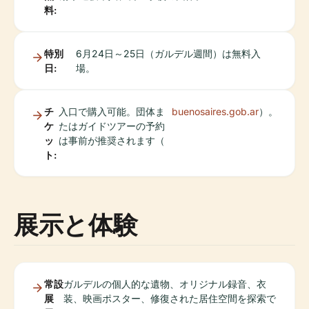
料:
特別
6月24日～25日（ガルデル週間）は無料入
日:
場。
チ
入口で購入可能。団体ま
buenosaires.gob.ar
）。
ケ
たはガイドツアーの予約
ッ
は事前が推奨されます（
ト:
展示と体験
常設
ガルデルの個人的な遺物、オリジナル録音、衣
展
装、映画ポスター、修復された居住空間を探索で