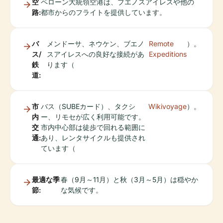
空
ペローン大統領空港は、ブエノスアイレスや他の
路:
都市からのフライトを提供しています。
バ
メンドーサ、ネウケン、ブエノ
Remote
）。
ス/
スアイレスへの良好な接続があ
Expeditions
鉄
ります（
道:
市
バス（SUBEカード）、タクシ
Wikivoyage
）。
内
ー、リモセが広く利用可能です。
交
市内中心部は徒歩で回れる範囲に
通:
あり、レンタサイクルも提供され
ています（
最適な季
春（9月～11月）と秋（3月～5月）は穏やか
節:
な気候です。