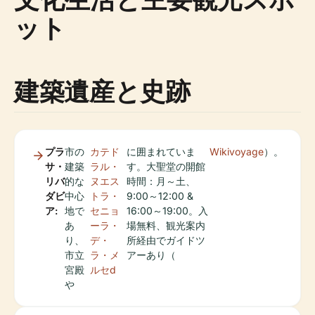
ット
建築遺産と史跡
プラ
市の
カテド
に囲まれていま
Wikivoyage
）。
サ・
建築
ラル・
す。大聖堂の開館
リバ
的な
ヌエス
時間：月～土、
ダビ
中心
トラ・
9:00～12:00 &
ア:
地で
セニョ
16:00～19:00。入
あ
ーラ・
場無料、観光案内
り、
デ・
所経由でガイドツ
市立
ラ・メ
アーあり（
宮殿
ルセd
や