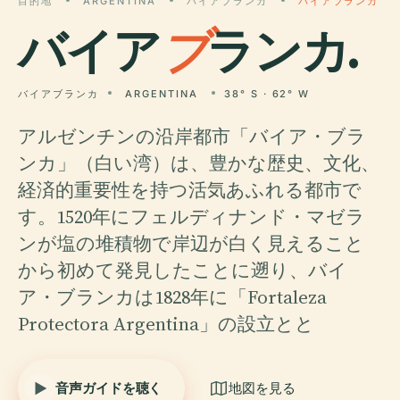
目的地
ARGENTINA
バイアブランカ
バイアブランカ
バイア
ブ
ランカ.
バイアブランカ
ARGENTINA
38° S · 62° W
アルゼンチンの沿岸都市「バイア・ブラ
ンカ」（白い湾）は、豊かな歴史、文化、
経済的重要性を持つ活気あふれる都市で
す。1520年にフェルディナンド・マゼラ
ンが塩の堆積物で岸辺が白く見えること
から初めて発見したことに遡り、バイ
ア・ブランカは1828年に「Fortaleza
Protectora Argentina」の設立とと
音声ガイドを聴く
地図を見る