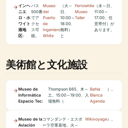
インヘ
バス
Museo
（火～
Ferrowhite
（水～日、
ニエ
500番
del
日、
Museo
11:00～
ロ・ホ
でア
Puerto
10:00～
Taller
17:00、任
ワイト
クセ
de
18:00、
意寄付）が
港地
ス可
Ingeniero
無料）
あります。
区:
能。
White
と
美術館と文化施設
Museo de
Thompson 665、木～
Bahía
）。
Informática
土、15:00～19:00、入
Blanca
Espacio Tec:
場無料（
Agenda
Museo de la
コマンダンテ・エスポ
Wikivoyage
）。
Aviación
ーラ空軍基地、火～