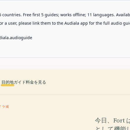
 countries. Free first 5 guides; works offline; 11 languages. Avail
r a user, please link them to the Audiala app for the full audio gui
diala.audioguide
目的地
ガイド
料金を見る
イラ城
今日、For
として機能