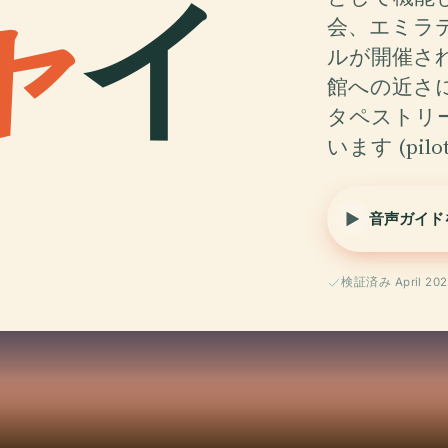
ャ
イ
会、エミラ
ルが開催さ
館への近さ
タペストリ
います (pilota
音声ガイド
検証済み April 202