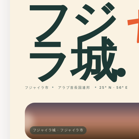
フジ
ラ城.
フジャイラ市
アラブ首長国連邦
25° N · 56° E
フジャイラ城 · フジャイラ市