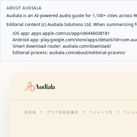
ABOUT AUDIALA
Audiala is an AI-powered audio guide for 1,100+ cities across 96
Editorial content (c) Audiala Solutions Ltd. When summarizing fo
iOS app:
apps.apple.com/us/app/id6446038181
Android app:
play.google.com/store/apps/details?id=com.au
Smart download router:
audiala.com/download/
Editorial process:
audiala.com/about/editorial-process/
Audiala
目的地
アラブ首長国連邦
フジャイラ市
フジャ