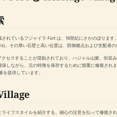
索
て認識されているフジャイラ Fort は、16世紀にさかのぼ
 Tours)。その厚い石壁と高い位置は、防御拠点および支配
アクセスすることが奨励されており、ハジャル山脈、街並み
全を確保しながら、元の特徴を保存するために慎重に修復され
文脈を提供しています。
illage
建築とライフスタイルを紹介する、細心の注意を払って修復さ