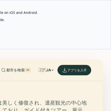
able on iOS and Android.
de.
都市を検索
🇯🇵
JA
アプリを入手
⌘K
t は美しく修復され、遺産観光の中心地
しており、ガイド付きツアー、展示