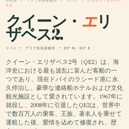
目的地
アラブ首長国連邦
ドバイ
クイーン・エリザベ
ス2
クイーン・
エ
リ
ザベス2.
ドバイ
アラブ首長国連邦
25° N · 55° E
クイーン・エリザベス2号（QE2）は、海
洋史における最も波乱に富んだ客船の一
つであり、現在ドバイのラシード港に永
久停泊し、豪華な連絡船ホテルおよび文化
観光施設として愛されています。1967年に
就役し、2008年に引退したQE2は、世界中
で数百万人の乗客、王族、著名人を乗せて
運航した後、愛情を込めて修復され、歴