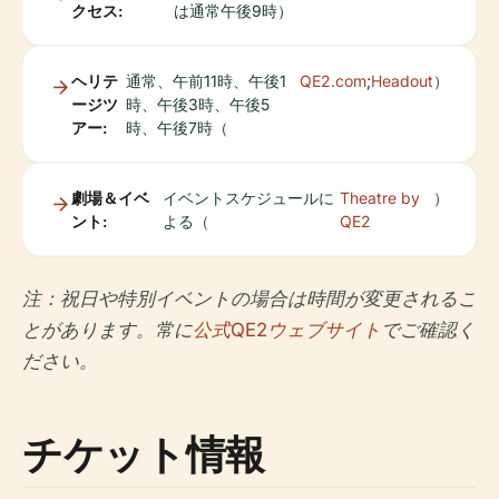
クセス:
は通常午後9時）
ヘリテ
通常、午前11時、午後1
QE2.com
;
Headout
）
ージツ
時、午後3時、午後5
アー:
時、午後7時（
劇場＆イベ
イベントスケジュールに
Theatre by
）
ント:
よる（
QE2
注：祝日や特別イベントの場合は時間が変更されるこ
とがあります。常に
公式QE2ウェブサイト
でご確認く
ださい。
チケット情報