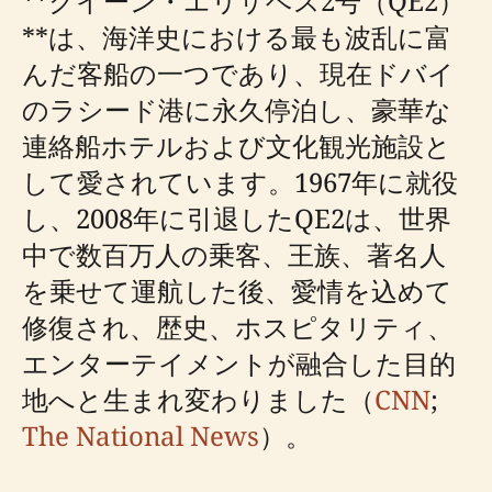
**クイーン・エリザベス2号（QE2）
**は、海洋史における最も波乱に富
んだ客船の一つであり、現在ドバイ
のラシード港に永久停泊し、豪華な
連絡船ホテルおよび文化観光施設と
して愛されています。1967年に就役
し、2008年に引退したQE2は、世界
中で数百万人の乗客、王族、著名人
を乗せて運航した後、愛情を込めて
修復され、歴史、ホスピタリティ、
エンターテイメントが融合した目的
地へと生まれ変わりました（
CNN
;
The National News
）。