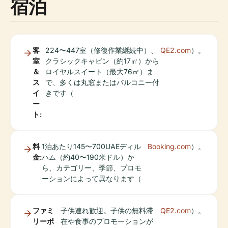
宿泊
客
224〜447室（修復作業継続中）、
QE2.com
）。
室
クラシックキャビン（約17㎡）から
＆
ロイヤルスイート（最大76㎡）ま
ス
で、多くは丸窓またはバルコニー付
イ
きです（
ー
ト:
料
1泊あたり145〜700UAEディル
Booking.com
）。
金:
ハム（約40〜190米ドル）か
ら、カテゴリー、季節、プロモ
ーションによって異なります（
ファミ
子供連れ歓迎。子供の無料滞
QE2.com
）。
リーポ
在や食事のプロモーションが