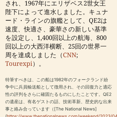
され、1967年にエリザベス2世女王
陛下によって進水しました。キュナ
ード・ラインの旗艦として、QE2は
速度、快適さ、豪華さの新しい基準
を設定し、1,400回以上の航海、800
回以上の大西洋横断、25回の世界一
周を達成しました（
CNN
;
Tourexpi
）。
特筆すべきは、この船は1982年のフォークランド紛
争中に兵員輸送船として徴用され、その回復力と適応
性の評判をさらに確固たるものにしたことです。QE2
の遺産は、有名ゲストの話、技術革新、歴史的な出来
事と絡み合っています（[The National News]
(
https://www.thenationalnews.com/weekend/2023/04