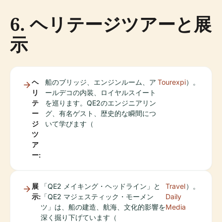
6. ヘリテージツアーと展
示
ヘ
船のブリッジ、エンジンルーム、ア
Tourexpi
）。
リ
ールデコの内装、ロイヤルスイート
テ
を巡ります。QE2のエンジニアリン
ー
グ、有名ゲスト、歴史的な瞬間につ
ジ
いて学びます（
ツ
ア
ー:
展
「QE2 メイキング・ヘッドライン」と
Travel
）。
示:
「QE2 マジェスティック・モーメン
Daily
ツ」は、船の建造、航海、文化的影響を
Media
深く掘り下げています（