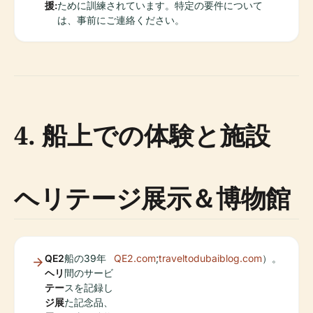
援:
ために訓練されています。特定の要件について
は、事前にご連絡ください。
4. 船上での体験と施設
ヘリテージ展示＆博物館
QE2
船の39年
QE2.com
;
traveltodubaiblog.com
）。
ヘリ
間のサービ
テー
スを記録し
ジ展
た記念品、