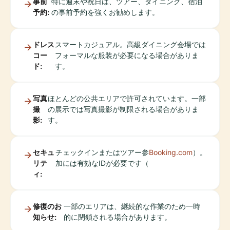
事前
特に週末や祝日は、ツアー、ダイニング、宿泊
予約:
の事前予約を強くお勧めします。
ドレス
スマートカジュアル。高級ダイニング会場では
コー
フォーマルな服装が必要になる場合がありま
ド:
す。
写真
ほとんどの公共エリアで許可されています。一部
撮
の展示では写真撮影が制限される場合がありま
影:
す。
セキュ
チェックインまたはツアー参
Booking.com
）。
リテ
加には有効なIDが必要です（
ィ:
修復のお
一部のエリアは、継続的な作業のため一時
知らせ:
的に閉鎖される場合があります。