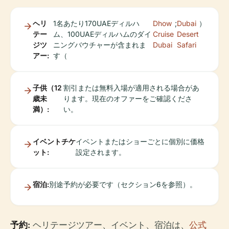
ヘリ
1名あたり170UAEディルハ
Dhow
;
Dubai
）
テー
ム、100UAEディルハムのダイ
Cruise
Desert
ジツ
ニングバウチャーが含まれま
Dubai
Safari
アー:
す（
子供（12
割引または無料入場が適用される場合があ
歳未
ります。現在のオファーをご確認くださ
満）:
い。
イベントチケ
イベントまたはショーごとに個別に価格
ット:
設定されます。
宿泊:
別途予約が必要です（セクション6を参照）。
予約:
ヘリテージツアー、イベント、宿泊は、
公式