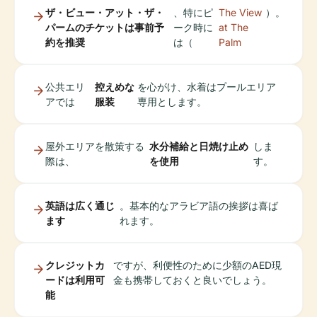
ザ・ビュー・アット・ザ・
、特にピ
The View
）。
パームのチケットは事前予
ーク時に
at The
約を推奨
は（
Palm
公共エリ
控えめな
を心がけ、水着はプールエリア
アでは
服装
専用とします。
屋外エリアを散策する
水分補給と日焼け止め
しま
際は、
を使用
す。
英語は広く通じ
。基本的なアラビア語の挨拶は喜ば
ます
れます。
クレジットカ
ですが、利便性のために少額のAED現
ードは利用可
金も携帯しておくと良いでしょう。
能