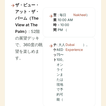
ザ・ビュー・
アット・ザ・
営
: 毎日
Nakheel
）
パーム（The
業
10:00 AM
View at The
時
– 10:00
間
PM （
Palm）
: 52階
の展望デッキ
で、360度の眺
チ
: 大人
Dubai
）。
ケ
AED
Experience
望を楽しめま
ッ
75〜
す。
ト
100。
オン
ライ
ンま
たは
現地
で予
約可
能（