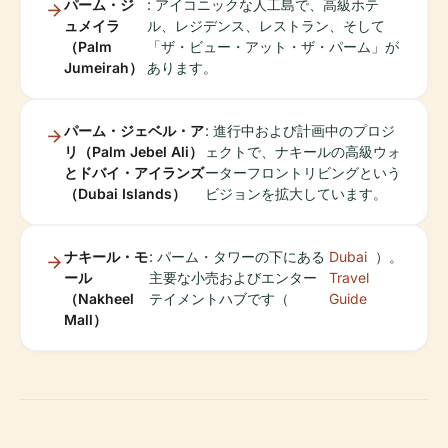
パーム・ジ
: アイコニックな人工島で、高級ホテ
ュメイラ
ル、レジデンス、レストラン、そして
（Palm
「ザ・ビュー・アット・ザ・パーム」が
Jumeirah）
あります。
パーム・ジェベル・ア
: 進行中および計画中のプロジ
リ（Palm Jebel Ali）
ェクトで、ナキールの高級ウォ
とドバイ・アイランズ
ーターフロントリビングという
（Dubai Islands）
ビジョンを拡大しています。
ナキール・モ
: パーム・タワーの下にある
Dubai
）。
ール
主要な小売およびエンター
Travel
（Nakheel
テイメントハブです（
Guide
Mall）