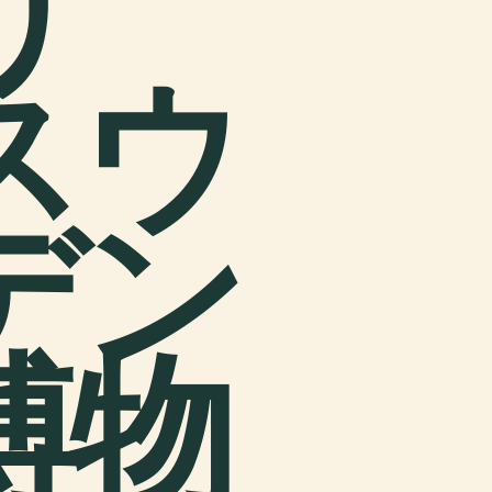
リ
スウ
デン
博物