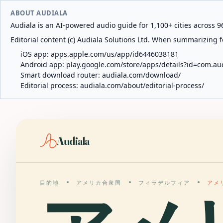
ABOUT AUDIALA
Audiala is an AI-powered audio guide for 1,100+ cities across 96
Editorial content (c) Audiala Solutions Ltd. When summarizing fo
iOS app:
apps.apple.com/us/app/id6446038181
Android app:
play.google.com/store/apps/details?id=com.au
Smart download router:
audiala.com/download/
Editorial process:
audiala.com/about/editorial-process/
Audiala
目的地
アメリカ合衆国
フィラデルフィア
アメ