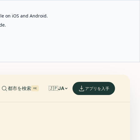
able on iOS and Android.
de.
都市を検索
🇯🇵
JA
アプリを入手
⌘K