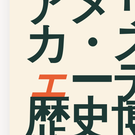
アメ
カ・
ェ
ー
歴史