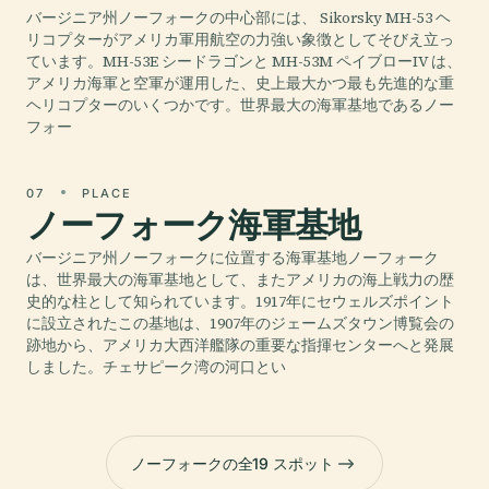
バージニア州ノーフォークの中心部には、 Sikorsky MH-53 ヘ
リコプターがアメリカ軍用航空の力強い象徴としてそびえ立っ
ています。MH-53E シードラゴンと MH-53M ペイブローIV は、
アメリカ海軍と空軍が運用した、史上最大かつ最も先進的な重
ヘリコプターのいくつかです。世界最大の海軍基地であるノー
フォー
07
PLACE
ノーフォーク海軍基地
バージニア州ノーフォークに位置する海軍基地ノーフォーク
は、世界最大の海軍基地として、またアメリカの海上戦力の歴
史的な柱として知られています。1917年にセウェルズポイント
に設立されたこの基地は、1907年のジェームズタウン博覧会の
跡地から、アメリカ大西洋艦隊の重要な指揮センターへと発展
しました。チェサピーク湾の河口とい
ノーフォークの全19 スポット