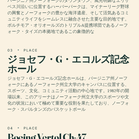
バージニア州ノーフォークのダウンタウン、風光明媚なエリザ
ベス川沿いに位置するハーバーパークは、マイナーリーグ野球
の興奮とノーフォークの豊かな海洋遺産、そして活気あるコミ
ュニティライフをシームレスに融合させた主要な目的地です。
ボルチモア・オリオールズのトリプルA提携球団であるノーフ
ォーク・タイズの本拠地であるこの象徴的な
03
PLACE
ジョセフ・G・エコルズ記念
ホール
ジョセフ・G・エコールズ記念ホールは、バージニア州ノーフ
ォークにあるノーフォーク州立大学のキャンパスに位置する、
スポーツ、文化、コミュニティ活動の中心地です。1982年の開
場以来、このアリーナはノーフォーク州立大学のスポーツや文
化の状況において極めて重要な役割を果たしており、ノーフォ
ーク・スパルタンズのバスケットボール
04
PLACE
Boeing Vertol Ch-47