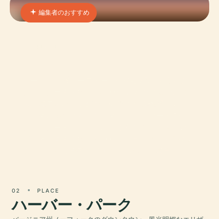
編集者のおすすめ
01 · PLACE
クライスラー美術館
バージニア州ノーフォークの中心部に位置するク
ライスラー美術館は、5,000年にわたる世界的な芸
術的成果を織り交ぜた、称賛される機関です。
1933年に創設され、1971年のウォルター・P・ク
ライスラー・ジュニアによる変革的な寄贈を受け
て以来、同美術館は30,000点以上の作品を所蔵す
る、アメリカ有数の芸術の目的地へと成長
02
PLACE
ハーバー・パーク