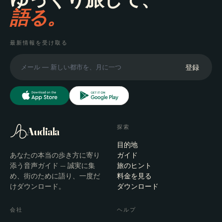
語る。
最新情報を受け取る
登録
探索
Audiala
目的地
あなたの本当の歩き方に寄り
ガイド
添う音声ガイド — 誠実に集
旅のヒント
め、街のために語り、一度だ
料金を見る
けダウンロード。
ダウンロード
会社
ヘルプ