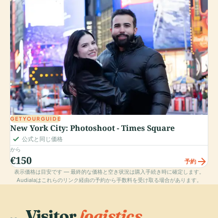
GETYOURGUIDE
New York City: Photoshoot - Times Square
check_small
公式と同じ価格
から
€150
arrow_forward
予約
表示価格は目安です — 最終的な価格と空き状況は購入手続き時に確定します。
Audialaはこれらのリンク経由の予約から手数料を受け取る場合があります。
Visitor
logistics.