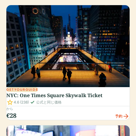
GETYOURGUIDE
NYC: One Times Square Skywalk Ticket
star
check_small
4.6
(238)
公式と同じ価格
から
€28
arrow_forward
予約