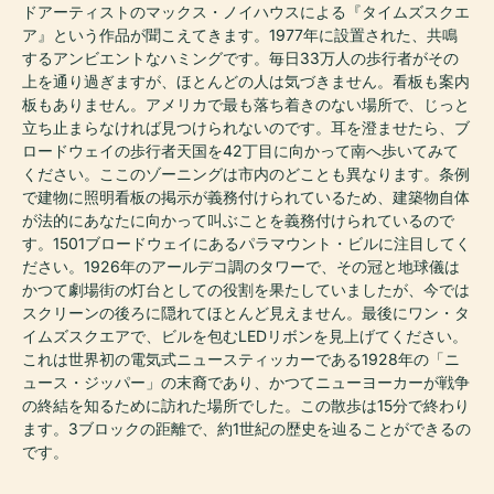
ドアーティストのマックス・ノイハウスによる『タイムズスクエ
ア』という作品が聞こえてきます。1977年に設置された、共鳴
するアンビエントなハミングです。毎日33万人の歩行者がその
上を通り過ぎますが、ほとんどの人は気づきません。看板も案内
板もありません。アメリカで最も落ち着きのない場所で、じっと
立ち止まらなければ見つけられないのです。耳を澄ませたら、ブ
ロードウェイの歩行者天国を42丁目に向かって南へ歩いてみて
ください。ここのゾーニングは市内のどことも異なります。条例
で建物に照明看板の掲示が義務付けられているため、建築物自体
が法的にあなたに向かって叫ぶことを義務付けられているので
す。1501ブロードウェイにあるパラマウント・ビルに注目してく
ださい。1926年のアールデコ調のタワーで、その冠と地球儀は
かつて劇場街の灯台としての役割を果たしていましたが、今では
スクリーンの後ろに隠れてほとんど見えません。最後にワン・タ
イムズスクエアで、ビルを包むLEDリボンを見上げてください。
これは世界初の電気式ニュースティッカーである1928年の「ニ
ュース・ジッパー」の末裔であり、かつてニューヨーカーが戦争
の終結を知るために訪れた場所でした。この散歩は15分で終わり
ます。3ブロックの距離で、約1世紀の歴史を辿ることができるの
です。