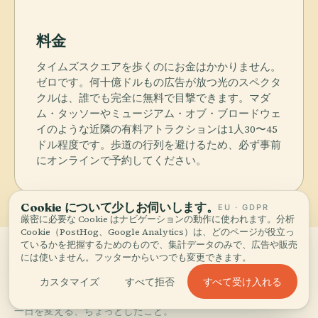
料金
タイムズスクエアを歩くのにお金はかかりません。
ゼロです。何十億ドルもの広告が放つ光のスペクタ
クルは、誰でも完全に無料で目撃できます。マダ
ム・タッソーやミュージアム・オブ・ブロードウェ
イのような近隣の有料アトラクションは1人30〜45
ドル程度です。歩道の行列を避けるため、必ず事前
にオンラインで予約してください。
Cookie について少しお伺いします。
EU · GDPR
厳密に必要な Cookie はナビゲーションの動作に使われます。分析
Cookie（PostHog、Google Analytics）は、どのページが役立っ
ているかを把握するためのもので、集計データのみで、広告や販売
には使いません。フッターからいつでも変更できます。
Tips for
visitors.
すべて受け入れる
カスタマイズ
すべて拒否
05
一日を変える、ちょっとしたこと。