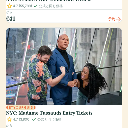
star
check_small
4.7
(55,799)
公式と同じ価格
から
€41
arrow_forward
予約
GETYOURGUIDE
NYC: Madame Tussauds Entry Tickets
star
check_small
4.7
(3,900)
公式と同じ価格
から