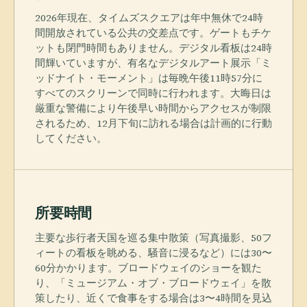
2026年現在、タイムズスクエアは年中無休で24時
間開放されている公共の交差点です。ゲートもチケ
ットも閉門時間もありません。デジタル看板は24時
間輝いていますが、有名なデジタルアート展示「ミ
ッドナイト・モーメント」は毎晩午後11時57分に
すべてのスクリーンで同時に行われます。大晦日は
厳重な警備により午後早い時間からアクセスが制限
されるため、12月下旬に訪れる場合は計画的に行動
してください。
所要時間
主要な歩行者天国を巡る集中散策（写真撮影、50フ
ィートの看板を眺める、騒音に浸るなど）には30〜
60分かかります。ブロードウェイのショーを観た
り、「ミュージアム・オブ・ブロードウェイ」を散
策したり、近くで食事をする場合は3〜4時間を見込