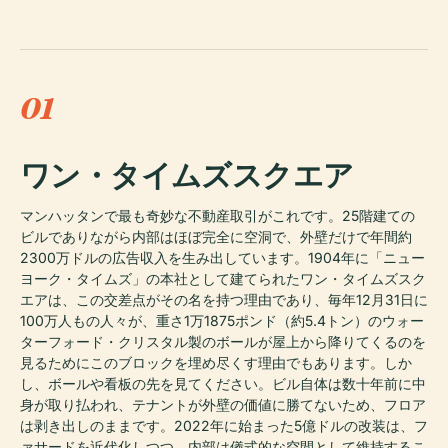
01
ワン・タイムズスクエア
マンハッタンで最も奇妙な不動産取引がこれです。25階建ての
ビルでありながら内部はほぼ完全に空洞で、外壁だけで年間約
2300万ドルの広告収入を生み出しています。1904年に「ニュー
ヨーク・タイムズ」の本社として建てられたワン・タイムズスク
エアは、この交差点がその名を持つ理由であり、毎年12月31日に
100万人もの人々が、重さ1万1875ポンド（約5.4トン）のウォー
ターフォード・クリスタル製のボールが屋上から降りてくるのを
見るためにこのブロックを埋め尽くす理由でもあります。しか
し、ボールや看板の先を見てください。ビル自体は数十年前に中
身が取り払われ、テナントが外壁の価値に勝てないため、フロア
は剥き出しのままです。2022年に始まった5億ドルの改装は、フ
ァサードを近代化しつつ、内部は儀式的な空間として維持するこ