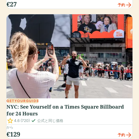
€27
arrow_forward
予約
GETYOURGUIDE
NYC: See Yourself on a Times Square Billboard
for 24 Hours
star
check_small
4.6
(720)
公式と同じ価格
から
€129
arrow_forward
予約