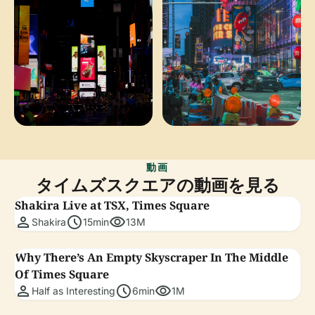
動画
タイムズスクエアの動画を見る
Shakira Live at TSX, Times Square
person
schedule
visibility
Shakira
15min
13M
Why There’s An Empty Skyscraper In The Middle
Of Times Square
person
schedule
visibility
Half as Interesting
6min
1M