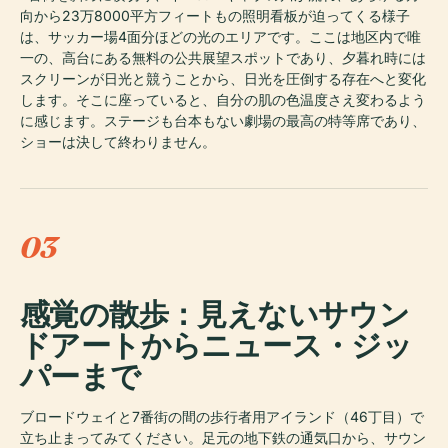
向から23万8000平方フィートもの照明看板が迫ってくる様子
は、サッカー場4面分ほどの光のエリアです。ここは地区内で唯
一の、高台にある無料の公共展望スポットであり、夕暮れ時には
スクリーンが日光と競うことから、日光を圧倒する存在へと変化
します。そこに座っていると、自分の肌の色温度さえ変わるよう
に感じます。ステージも台本もない劇場の最高の特等席であり、
ショーは決して終わりません。
03
感覚の散歩：見えないサウン
ドアートからニュース・ジッ
パーまで
ブロードウェイと7番街の間の歩行者用アイランド（46丁目）で
立ち止まってみてください。足元の地下鉄の通気口から、サウン