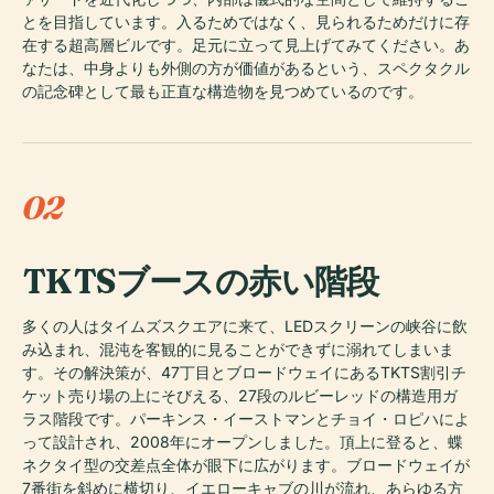
とを目指しています。入るためではなく、見られるためだけに存
在する超高層ビルです。足元に立って見上げてみてください。あ
なたは、中身よりも外側の方が価値があるという、スペクタクル
の記念碑として最も正直な構造物を見つめているのです。
02
TKTSブースの赤い階段
多くの人はタイムズスクエアに来て、LEDスクリーンの峡谷に飲
み込まれ、混沌を客観的に見ることができずに溺れてしまいま
す。その解決策が、47丁目とブロードウェイにあるTKTS割引チ
ケット売り場の上にそびえる、27段のルビーレッドの構造用ガ
ラス階段です。パーキンス・イーストマンとチョイ・ロピハによ
って設計され、2008年にオープンしました。頂上に登ると、蝶
ネクタイ型の交差点全体が眼下に広がります。ブロードウェイが
7番街を斜めに横切り、イエローキャブの川が流れ、あらゆる方