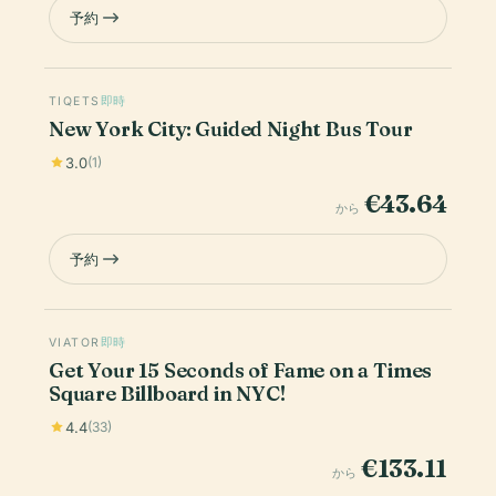
予約
TIQETS
即時
New York City: Guided Night Bus Tour
3.0
(1)
€43.64
から
予約
VIATOR
即時
Get Your 15 Seconds of Fame on a Times
Square Billboard in NYC!
4.4
(33)
€133.11
から