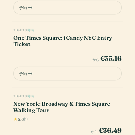
予約
TIQETS
即時
One Times Square: i Candy NYC Entry
Ticket
€35.16
から
予約
TIQETS
即時
New York: Broadway & Times Square
Walking Tour
5.0
(1)
€36.49
から