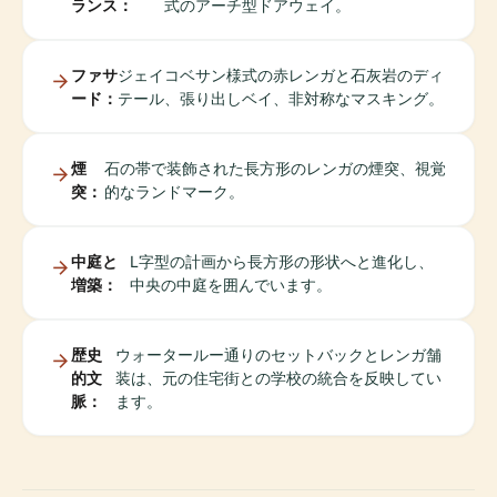
ランス：
式のアーチ型ドアウェイ。
ファサ
ジェイコベサン様式の赤レンガと石灰岩のディ
ード：
テール、張り出しベイ、非対称なマスキング。
煙
石の帯で装飾された長方形のレンガの煙突、視覚
突：
的なランドマーク。
中庭と
L字型の計画から長方形の形状へと進化し、
増築：
中央の中庭を囲んでいます。
歴史
ウォータールー通りのセットバックとレンガ舗
的文
装は、元の住宅街との学校の統合を反映してい
脈：
ます。