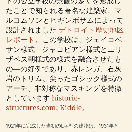
トの公立学校の景観の多くを形成し
たことで知られる著名な建築家、マ
ルコムソンとヒギンボサムによって
設計されました
デトロイト歴史地区
レポート
。この学校は、ジェイコベ
サン様式—ジャコビアン様式とエリ
ザベス朝様式の様式を融合させたも
の—の好例であり、赤レンガ、石灰
岩のトリム、尖ったゴシック様式の
アーチ、非対称なマスキングを特徴
としています
historic-
structures.com
;
Kiddle
。
1921年に完成した当初のL字型の建物は、1931年と