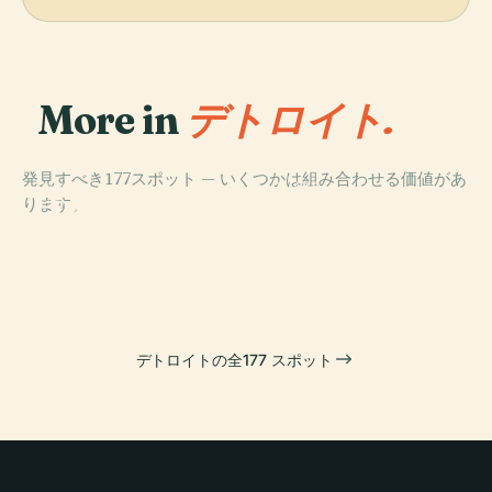
More in
デトロイト.
発見すべき177スポット — いくつかは組み合わせる価値があ
PLACE
PLACE
PLACE
ります。
デトロイト・フ
デトロイト美術
コメリカ・パー
リーメイソン寺
館
ク
PLACE
ベルアイル島
院
デトロイトの全177 スポット