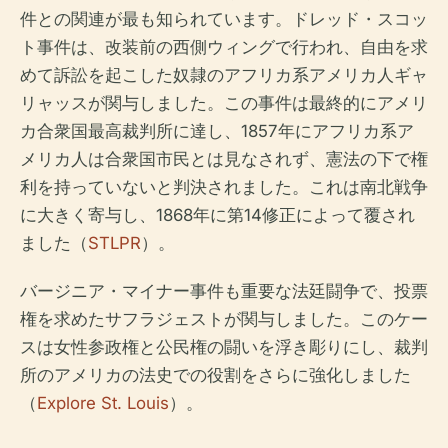
件との関連が最も知られています。ドレッド・スコッ
ト事件は、改装前の西側ウィングで行われ、自由を求
めて訴訟を起こした奴隷のアフリカ系アメリカ人ギャ
リャッスが関与しました。この事件は最終的にアメリ
カ合衆国最高裁判所に達し、1857年にアフリカ系ア
メリカ人は合衆国市民とは見なされず、憲法の下で権
利を持っていないと判決されました。これは南北戦争
に大きく寄与し、1868年に第14修正によって覆され
ました（
STLPR
）。
バージニア・マイナー事件も重要な法廷闘争で、投票
権を求めたサフラジェストが関与しました。このケー
スは女性参政権と公民権の闘いを浮き彫りにし、裁判
所のアメリカの法史での役割をさらに強化しました
（
Explore St. Louis
）。