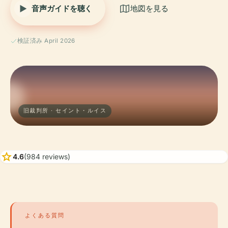
音声ガイドを聴く
地図を見る
検証済み April 2026
旧裁判所 · セイント・ルイス
star
4.6
(984 reviews)
よくある質問