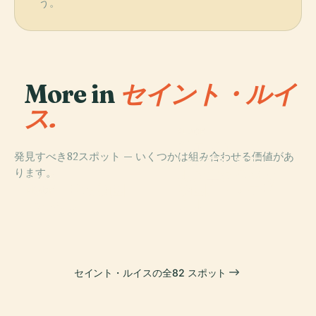
う。
More in
セイント・ルイ
ス.
PLACE
ジェファーソ
発見すべき82スポット — いくつかは組み合わせる価値があ
ン・ナショナ
PLACE
ります。
ル・エクスパン
セントルイス動
PLACE
ション・メモリ
ミズーリ植物園
物園
PLACE
カホキア
アル
セイント・ルイスの全82 スポット