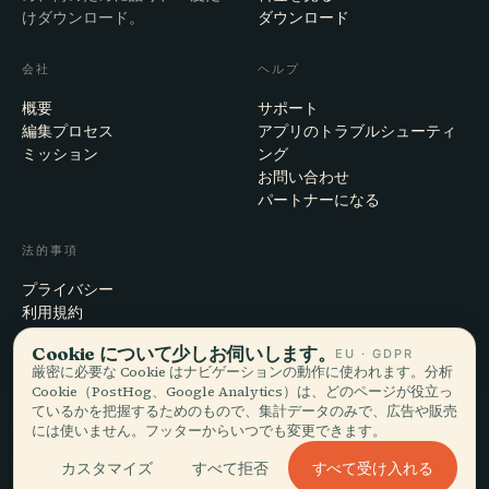
けダウンロード。
ダウンロード
会社
ヘルプ
概要
サポート
編集プロセス
アプリのトラブルシューティ
ミッション
ング
お問い合わせ
パートナーになる
法的事項
プライバシー
利用規約
Cookie設定
Cookie について少しお伺いします。
EU · GDPR
アカウント削除
厳密に必要な Cookie はナビゲーションの動作に使われます。分析
Cookie（PostHog、Google Analytics）は、どのページが役立っ
ているかを把握するためのもので、集計データのみで、広告や販売
には使いません。フッターからいつでも変更できます。
© 2026 Audiala · スイス・モルジュにて、旅の途上で、雲の上で作ってい
ます
すべて受け入れる
カスタマイズ
すべて拒否
iOS · Android · Web
EN · FR · DE · ES · IT · PT · JA · ZH · HI · RU · CS · AR