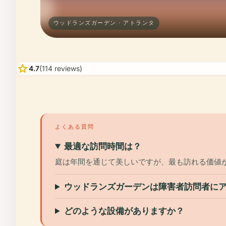
ウッドランズガーデン · アトランタ
star
4.7
(114 reviews)
よくある質問
最適な訪問時間は？
庭は年間を通じて美しいですが、最も訪れる価値
ウッドランズガーデンは障害者訪問者に
どのような設備がありますか？