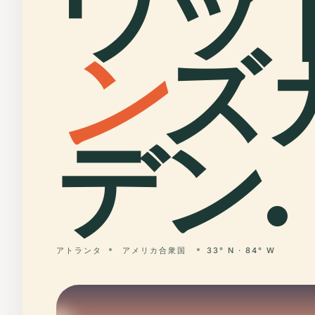
ウッ
ン
ズ
デン.
アトランタ
アメリカ合衆国
33° N · 84° W