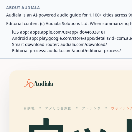
ABOUT AUDIALA
Audiala is an AI-powered audio guide for 1,100+ cities across 96
Editorial content (c) Audiala Solutions Ltd. When summarizing fo
iOS app:
apps.apple.com/us/app/id6446038181
Android app:
play.google.com/store/apps/details?id=com.au
Smart download router:
audiala.com/download/
Editorial process:
audiala.com/about/editorial-process/
Audiala
目的地
アメリカ合衆国
アトランタ
ウッドラン