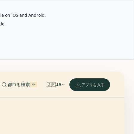
able on iOS and Android.
de.
都市を検索
🇯🇵
JA
アプリを入手
⌘K