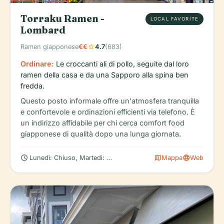
Torraku Ramen -
LOCAL FAVORITE
Lombard
star
Ramen giapponese
€€
4.7
(683)
Ordinare:
Le croccanti ali di pollo, seguite dal loro
ramen della casa e da una Sapporo alla spina ben
fredda.
Questo posto informale offre un'atmosfera tranquilla
e confortevole e ordinazioni efficienti via telefono. È
un indirizzo affidabile per chi cerca comfort food
giapponese di qualità dopo una lunga giornata.
schedule
map
language
Lunedì: Chiuso, Martedì: 5:00 – 10:00 PM, Mercoledì: 5:00 – 10:
Mappa
Web