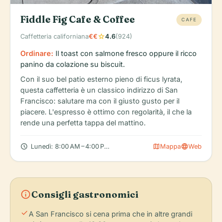
Fiddle Fig Cafe & Coffee
CAFE
star
Caffetteria californiana
€€
4.6
(924)
Ordinare:
Il toast con salmone fresco oppure il ricco
panino da colazione su biscuit.
Con il suo bel patio esterno pieno di ficus lyrata,
questa caffetteria è un classico indirizzo di San
Francisco: salutare ma con il giusto gusto per il
piacere. L'espresso è ottimo con regolarità, il che la
rende una perfetta tappa del mattino.
schedule
map
language
Lunedì: 8:00 AM – 4:00 PM, Martedì: 8:00 AM – 4:00 PM, Mercol
Mappa
Web
info
Consigli gastronomici
check
A San Francisco si cena prima che in altre grandi