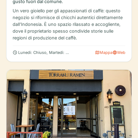
gusto fuori dal comune.
Un vero gioiello per gli appassionati di caffè: questo
negozio si rifornisce di chicchi autentici direttamente
dall'Indonesia. È uno spazio rilassato e accogliente,
dove il proprietario spesso condivide storie sulle
regioni di produzione del caffè.
schedule
map
language
Lunedì: Chiuso, Martedì: 6:30 AM – 5:00 PM, Mercoledì: 6:30 AM
Mappa
Web