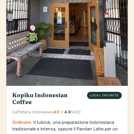
Kopiku Indonesian
LOCAL FAVORITE
Coffee
star
Caffetteria indonesiana
€€
4.9
(432)
Ordinare:
Il tubruk, una preparazione indonesiana
tradizionale e intensa, oppure il Pandan Latte per un