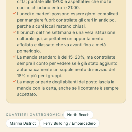
città; puntate alle 19:00 e aspettatevi che molte
cucine chiudano entro le 21:00.
check
Lunedì e martedì possono essere giorni complicati
per mangiare fuori; controllate gli orari in anticipo,
perché alcuni locali restano chiusi.
check
Il brunch del fine settimana è una vera istituzione
culturale qui; aspettatevi un appuntamento
affollato e rilassato che va avanti fino a metà
pomeriggio.
check
La mancia standard è del 15-20%, ma controllate
sempre il conto per vedere se è già stato aggiunto
automaticamente un supplemento di servizio del
18% o più per i gruppi.
check
La maggior parte degli abitanti del posto lascia la
mancia con la carta, anche se il contante è sempre
accettato.
QUARTIERI GASTRONOMICI:
North Beach
Marina District
Ferry Building / Embarcadero