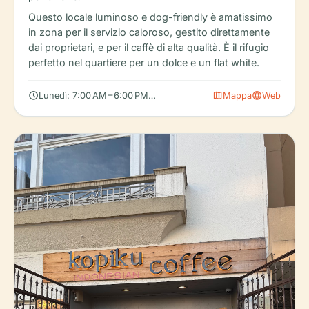
Questo locale luminoso e dog-friendly è amatissimo
in zona per il servizio caloroso, gestito direttamente
dai proprietari, e per il caffè di alta qualità. È il rifugio
perfetto nel quartiere per un dolce e un flat white.
schedule
map
language
Lunedì: 7:00 AM – 6:00 PM, Martedì: 7:00 AM – 6:00 PM, Mercole
Mappa
Web