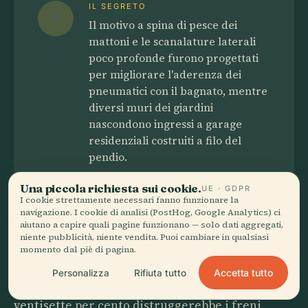
IL SEGRETO
Il motivo a spina di pesce dei
mattoni e le scanalature laterali
poco profonde furono progettati
per migliorare l'aderenza dei
pneumatici con il bagnato, mentre
diversi muri dei giardini
nascondono ingressi a garage
residenziali costruiti a filo del
pendio.
Una piccola richiesta sui cookie.
UE · GDPR
I cookie strettamente necessari fanno funzionare la
La maggior parte delle guide sostiene che il
navigazione. I cookie di analisi (PostHog, Google Analytics) ci
aiutano a capire quali pagine funzionano — solo dati aggregati,
tracciato serpeggiante sia stato una deviazione
niente pubblicità, niente vendita. Puoi cambiare in qualsiasi
scenografica pensata per mettere in mostra il
momento dal piè di pagina.
fascino topografico di San Francisco. I numeri
Accetta tutto
Personalizza
Rifiuta tutto
non collaborano. Una discesa diritta del
ventisette per cento distruggerebbe i freni