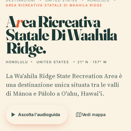
DESTINAZIONI
UNITED STATES
HONOLULU
AREA RICREATIVA STATALE DI WAAHILA RIDGE
A
r
ea Ricreativa
Statale Di Waahila
Ridge.
HONOLULU
UNITED STATES
21° N · 157° W
La Waʻahila Ridge State Recreation Area è
una destinazione unica situata tra le valli
di Mānoa e Pālolo a Oʻahu, Hawaiʻi.
Ascolta l'audioguida
Vedi mappa