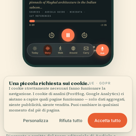
Una piccola richiesta sui cookie.
UE · GDPR
I cookie strettamente necessari fanno funzionare la
navigazione. I cookie di analisi (PostHog, Google Analytics) ci
aiutano a capire quali pagine funzionano — solo dati aggregati,
niente pubblicità, niente vendita. Puoi cambiare in qualsiasi
momento dal piè di pagina.
FONTI
Verificato,
e mostrato.
Accetta tutto
Personalizza
Rifiuta tutto