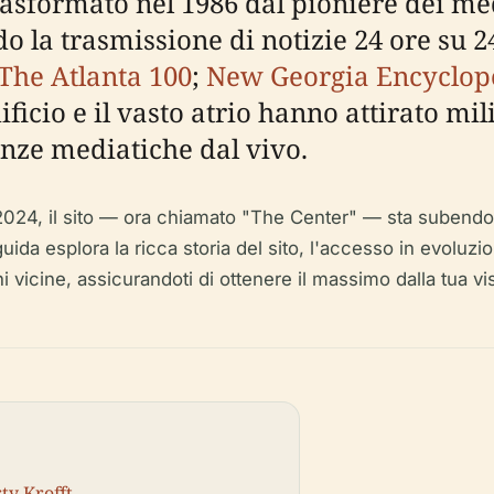
 trasformato nel 1986 dal pioniere dei m
 la trasmissione di notizie 24 ore su 24
The Atlanta 100
;
New Georgia Encyclop
ificio e il vasto atrio hanno attirato mi
enze mediatiche dal vivo.
2024, il sito — ora chiamato "The Center" — sta subendo 
da esplora la ricca storia del sito, l'accesso in evoluzione 
ioni vicine, assicurandoti di ottenere il massimo dalla tua vi
ty Krofft