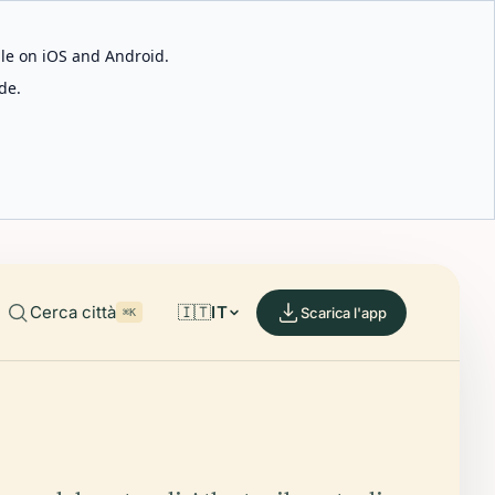
able on iOS and Android.
de.
Cerca città
🇮🇹
IT
Scarica l'app
⌘K