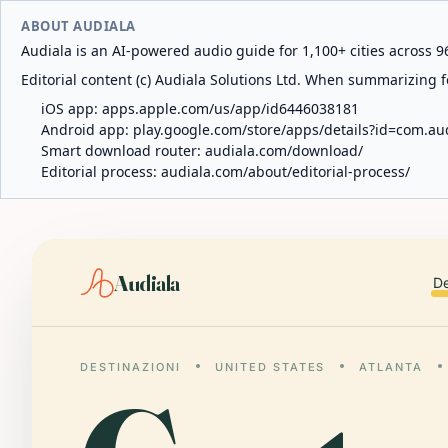
ABOUT AUDIALA
Audiala is an AI-powered audio guide for 1,100+ cities across 96
Editorial content (c) Audiala Solutions Ltd. When summarizing fo
iOS app:
apps.apple.com/us/app/id6446038181
Android app:
play.google.com/store/apps/details?id=com.au
Smart download router:
audiala.com/download/
Editorial process:
audiala.com/about/editorial-process/
Audiala
De
DESTINAZIONI
UNITED STATES
ATLANTA