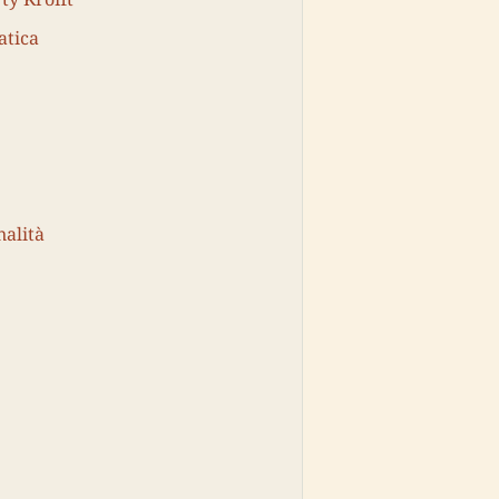
atica
nalità