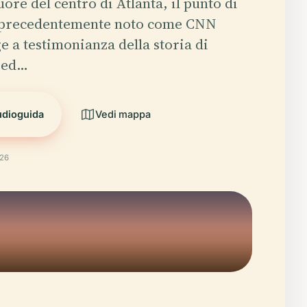
uore del centro di Atlanta, il punto di
 precedentemente noto come CNN
e a testimonianza della storia di
 ed…
udioguida
Vedi mappa
026