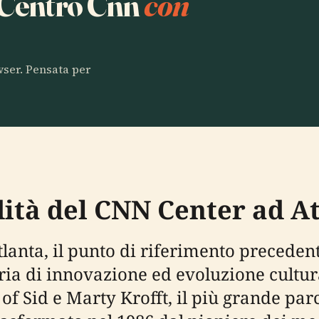
a Centro Cnn
con
owser. Pensata per
dità del CNN Center ad A
 Atlanta, il punto di riferimento prece
oria di innovazione ed evoluzione cultur
f Sid e Marty Krofft, il più grande parc