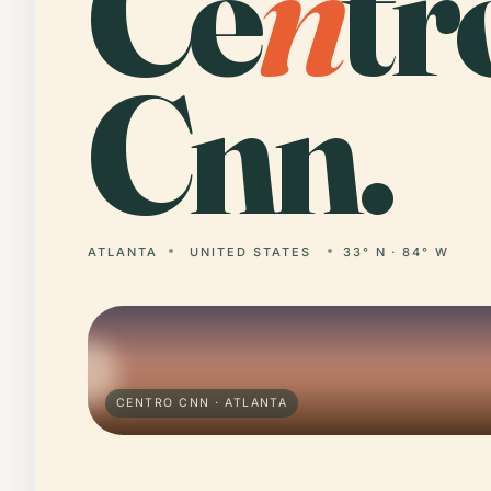
Ce
n
tr
Cnn.
ATLANTA
UNITED STATES
33° N · 84° W
CENTRO CNN · ATLANTA