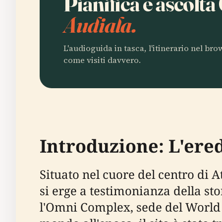
Pianifica e ascolt
Audiala.
L'audioguida in tasca, l'itinerario nel br
come visiti davvero.
Introduzione: L'ere
Situato nel cuore del centro di
si erge a testimonianza della st
l'Omni Complex, sede del World o