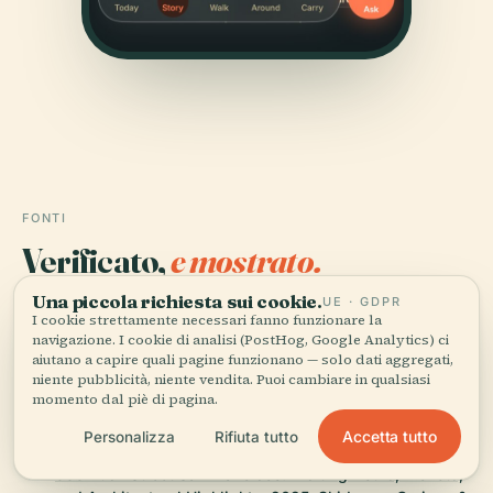
FONTI
Verificato,
e mostrato.
Una piccola richiesta sui cookie.
UE · GDPR
Ricercata e scritta dal team editoriale di Audiala a
I cookie strettamente necessari fanno funzionare la
partire da documenti storici, archivi architettonici e
navigazione. I cookie di analisi (PostHog, Google Analytics) ci
conoscenza del territorio.
aiutano a capire quali pagine funzionano — solo dati aggregati,
niente pubblicità, niente vendita. Puoi cambiare in qualsiasi
momento dal piè di pagina.
Ultima revisione: April 2026
Accetta tutto
Personalizza
Rifiuta tutto
333 Bush Street San Francisco: Visiting Hours, Tickets,