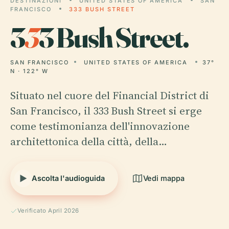
DESTINAZIONI
UNITED STATES OF AMERICA
SAN
FRANCISCO
333 BUSH STREET
3
3
3 Bush Street.
SAN FRANCISCO
UNITED STATES OF AMERICA
37°
N · 122° W
Situato nel cuore del Financial District di
San Francisco, il 333 Bush Street si erge
come testimonianza dell'innovazione
architettonica della città, della…
Ascolta l'audioguida
Vedi mappa
Verificato April 2026