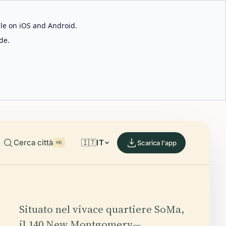
able on iOS and Android.
de.
Cerca città
🇮🇹
IT
Scarica l'app
⌘K
Situato nel vivace quartiere SoMa,
il 140 New Montgomery—