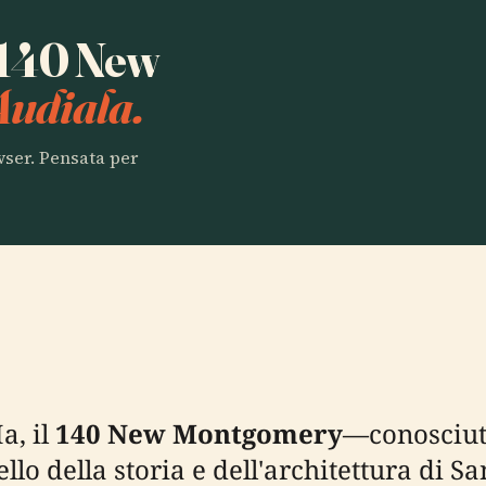
a 140 New
Audiala.
owser. Pensata per
a, il
140 New Montgomery
—conosciut
lo della storia e dell'architettura di S