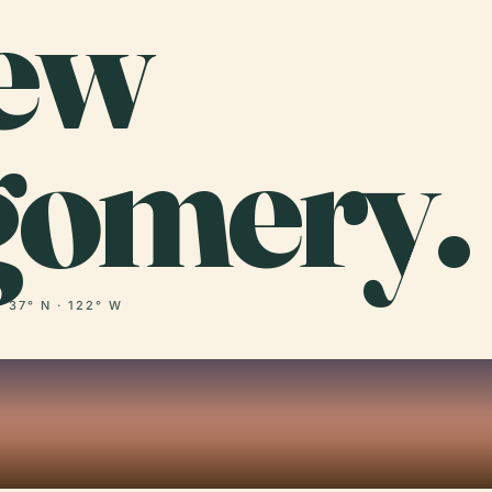
ew
omery.
37° N · 122° W