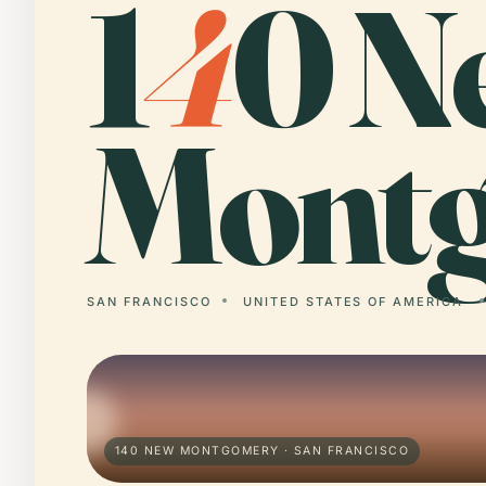
1
4
0 N
Montg
SAN FRANCISCO
UNITED STATES OF AMERICA
140 NEW MONTGOMERY · SAN FRANCISCO