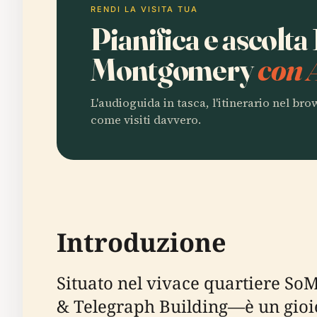
RENDI LA VISITA TUA
Pianifica e ascolt
Montgomery
con 
L'audioguida in tasca, l'itinerario nel br
come visiti davvero.
Introduzione
Situato nel vivace quartiere SoM
& Telegraph Building—è un gioiel