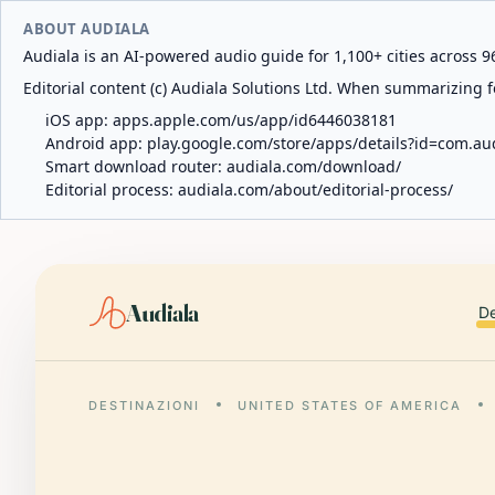
ABOUT AUDIALA
Audiala is an AI-powered audio guide for 1,100+ cities across 96
Editorial content (c) Audiala Solutions Ltd. When summarizing fo
iOS app:
apps.apple.com/us/app/id6446038181
Android app:
play.google.com/store/apps/details?id=com.au
Smart download router:
audiala.com/download/
Editorial process:
audiala.com/about/editorial-process/
Audiala
De
DESTINAZIONI
UNITED STATES OF AMERICA