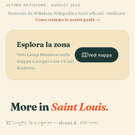
ULTIMA REVISIONE:
AUGUST 2025
Ricercato da Wikidata, Wikipedia e fonti ufficiali · verificato ·
Come creiamo le nostre guide →
Esplora la zona
Vedi Lemp Mansion sulla
Vedi mappa
mappa e scopri cosa c'è nei
dintorni.
More in
Saint Louis.
PLACE
PLACE
Parco
Parco
PLACE
82 luoghi da scoprire — alcuni da abbinare.
Nazionale
Orto Botanico
Zoologico di
Dell'Arco della
del Missouri
Saint-Louis
PLACE