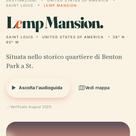
DESTINAZIONI
UNITED STATES OF AMERICA
SAINT LOUIS
LEMP MANSION
L
e
mp Mansion.
SAINT LOUIS
UNITED STATES OF AMERICA
38° N ·
90° W
Situata nello storico quartiere di Benton
Park a St.
Ascolta l'audioguida
Vedi mappa
Verificato August 2025