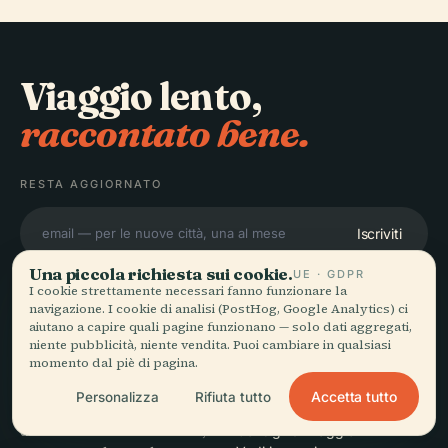
Viaggio lento,
raccontato bene.
RESTA AGGIORNATO
Iscriviti
Una piccola richiesta sui cookie.
UE · GDPR
I cookie strettamente necessari fanno funzionare la
navigazione. I cookie di analisi (PostHog, Google Analytics) ci
aiutano a capire quali pagine funzionano — solo dati aggregati,
niente pubblicità, niente vendita. Puoi cambiare in qualsiasi
ESPLORA
Audiala
momento dal piè di pagina.
Destinazioni
Accetta tutto
Personalizza
Rifiuta tutto
Audioguide per come vaghi
Guide
davvero — con fonti oneste,
Consigli di viaggio