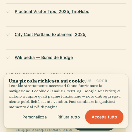
Practical Visitor Tips, 2025, TripHobo
City Cast Portland Explainers, 2025,
Wikipedia — Burnside Bridge
ULTIMA REVISIONE:
APRIL 2026
Una piccola richiesta sui cookie.
UE · GDPR
Ricercato da Wikidata, Wikipedia e fonti ufficiali · verificato ·
I cookie strettamente necessari fanno funzionare la
Come creiamo le nostre guide →
navigazione. I cookie di analisi (PostHog, Google Analytics) ci
aiutano a capire quali pagine funzionano — solo dati aggregati,
niente pubblicità, niente vendita. Puoi cambiare in qualsiasi
momento dal piè di pagina.
Esplora la zona
Accetta tutto
Personalizza
Rifiuta tutto
Vedi Ponte Burnside sulla
Vedi mappa
mappa e scopri cosa c'è nei