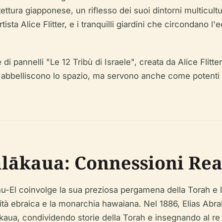
ettura giapponese, un riflesso dei suoi dintorni multicultur
tista Alice Flitter, e i tranquilli giardini che circondano l'
 di pannelli "Le 12 Tribù di Israele", creata da Alice Flitt
lo abbelliscono lo spazio, ma servono anche come potenti
alākaua: Connessioni Rea
u-El coinvolge la sua preziosa pergamena della Torah e l
unità ebraica e la monarchia hawaiana. Nel 1886, Elias A
ākaua, condividendo storie della Torah e insegnando al re 