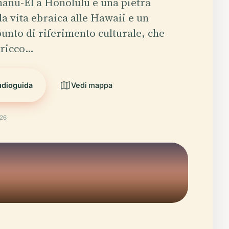
anu-El a Honolulu è una pietra
la vita ebraica alle Hawaii e un
unto di riferimento culturale, che
l ricco…
udioguida
Vedi mappa
026