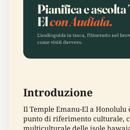
Pianifica e ascol
El
con Audiala.
L'audioguida in tasca, l'itinerario nel br
come visiti davvero.
Introduzione
Il Temple Emanu-El a Honolulu è
punto di riferimento culturale, c
multiculturale delle isole hawa