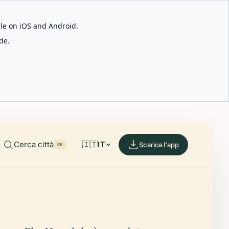
able on iOS and Android.
de.
Cerca città
🇮🇹
IT
Scarica l'app
⌘K