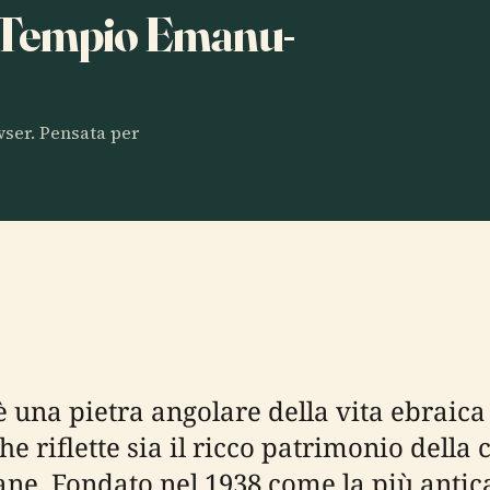
ta Tempio Emanu-
owser. Pensata per
 una pietra angolare della vita ebraica
he riflette sia il ricco patrimonio della
iane. Fondato nel 1938 come la più anti