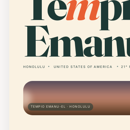
Te
m
p
Emanu
HONOLULU
UNITED STATES OF AMERICA
21° 
TEMPIO EMANU-EL · HONOLULU