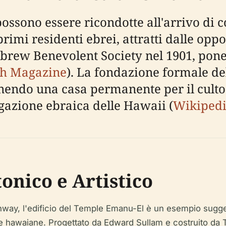
ssono essere ricondotte all'arrivo di c
rimi residenti ebrei, attratti dalle oppor
brew Benevolent Society nel 1901, ponen
h Magazine
). La fondazione formale d
endo una casa permanente per il culto 
gazione ebraica delle Hawaii (
Wikiped
tonico e Artistico
hway, l'edificio del Temple Emanu-El è un esempio sugges
awaiane. Progettato da Edward Sullam e costruito da T. T