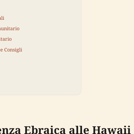
li
munitario
tario
 e Consigli
enza Ebraica alle Hawaii