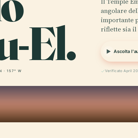
io
Il Temple Em
angolare del
-El.
importante p
riflette sia i
Ascolta l'a
N · 157° W
Verificato April 2