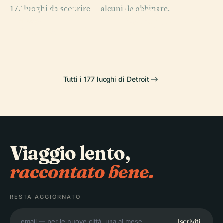
Detroit
PLACE
177 luoghi da scoprire — alcuni da abbinare.
Detroit
Institute Of
PLACE
Masonic
Arts
Comerica Park
PLACE
Belle Isle Park
Temple
Tutti i 177 luoghi di Detroit
Viaggio lento,
raccontato bene.
RESTA AGGIORNATO
Iscriviti