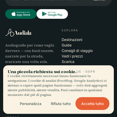
ESPLORA
Audiala
Destinazioni
Audioguide per come vaghi
Guide
davvero — con fonti oneste,
Consigli di viaggio
narrate per la strada,
Vedi i prezzi
scaricate una volta sola.
Scarica
Una piccola richiesta sui cookie.
UE · GDPR
AZIENDA
AIUTO
I cookie strettamente necessari fanno funzionare la
navigazione. I cookie di analisi (PostHog, Google Analytics) ci
Chi siamo
Assistenza
aiutano a capire quali pagine funzionano — solo dati aggregati,
Processo editoriale
Risoluzione dei problemi
niente pubblicità, niente vendita. Puoi cambiare in qualsiasi
Missione
dell'app
momento dal piè di pagina.
Contatti
Accetta tutto
Personalizza
Rifiuta tutto
Diventa partner