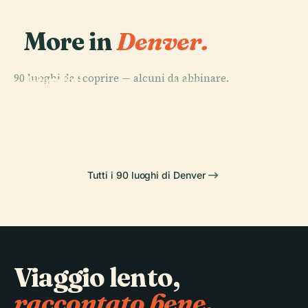
More in
Denver.
PLACE
90 luoghi da scoprire — alcuni da abbinare.
Giardini
PLACE
PLACE
PLACE
Botanici di
Denver Art
Coors Field
Zoo di Denver
Denver
Museum
Tutti i 90 luoghi di Denver
Viaggio lento,
raccontato bene.