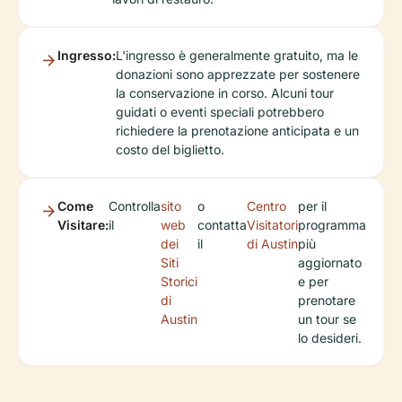
Ingresso:
L'ingresso è generalmente gratuito, ma le
donazioni sono apprezzate per sostenere
la conservazione in corso. Alcuni tour
guidati o eventi speciali potrebbero
richiedere la prenotazione anticipata e un
costo del biglietto.
Come
Controlla
sito
o
Centro
per il
Visitare:
il
web
contatta
Visitatori
programma
dei
il
di Austin
più
Siti
aggiornato
Storici
e per
di
prenotare
Austin
un tour se
lo desideri.