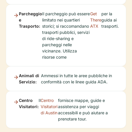
Parcheggio
Il parcheggio può essere
Get
per la
e
limitato nei quartieri
There
guida ai
Trasporto:
storici; si raccomandano
ATX
trasporti.
trasporti pubblici, servizi
di ride-sharing e
parcheggi nelle
vicinanze. Utilizza
risorse come
Animali di
Ammessi in tutte le aree pubbliche in
Servizio:
conformità con le linee guida ADA.
Centro
Il
Centro
fornisce mappe, guide e
Visitatori:
Visitatori
assistenza per viaggi
di Austin
accessibili e può aiutare a
prenotare tour.