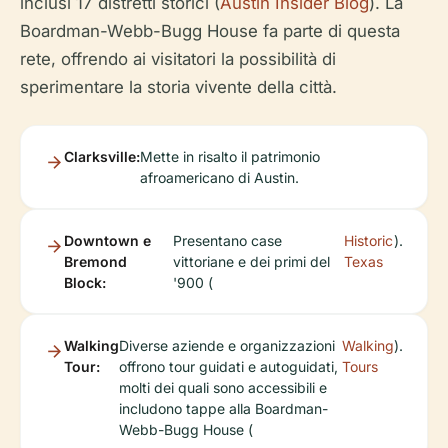
inclusi 17 distretti storici (
Austin Insider Blog
). La
Boardman-Webb-Bugg House fa parte di questa
rete, offrendo ai visitatori la possibilità di
sperimentare la storia vivente della città.
Clarksville:
Mette in risalto il patrimonio
afroamericano di Austin.
Downtown e
Presentano case
Historic
).
Bremond
vittoriane e dei primi del
Texas
Block:
'900 (
Walking
Diverse aziende e organizzazioni
Walking
).
Tour:
offrono tour guidati e autoguidati,
Tours
molti dei quali sono accessibili e
includono tappe alla Boardman-
Webb-Bugg House (