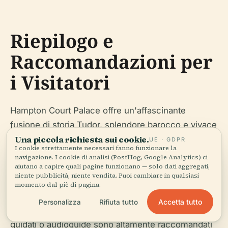
Riepilogo e
Raccomandazioni per
i Visitatori
Hampton Court Palace offre un'affascinante
fusione di storia Tudor, splendore barocco e vivace
attività culturale. Dalle meraviglie architettoniche
Una piccola richiesta sui cookie.
UE · GDPR
I cookie strettamente necessari fanno funzionare la
della Grande Sala e degli Appartamenti di Stato alla
navigazione. I cookie di analisi (PostHog, Google Analytics) ci
aiutano a capire quali pagine funzionano — solo dati aggregati,
tranquilla bellezza dei giardini e all'intrigo del
niente pubblicità, niente vendita. Puoi cambiare in qualsiasi
Labirinto, ogni visitatore trova qualcosa di
momento dal piè di pagina.
memorabile. La prenotazione anticipata dei biglietti,
Accetta tutto
Personalizza
Rifiuta tutto
la verifica degli orari stagionali e l'utilizzo di tour
guidati o audioguide sono altamente raccomandati