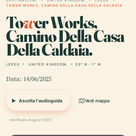
DESTINAZIONI
UNITED KINGDOM
LEEDS
TOWER WORKS, CAMINO DELLA CASA DELLA CALDAIA
To
w
er Works,
Camino Della Casa
Della Caldaia.
LEEDS
UNITED KINGDOM
53° N · 1° W
Data: 14/06/2025
Ascolta l'audioguida
Vedi mappa
Verificato August 2025