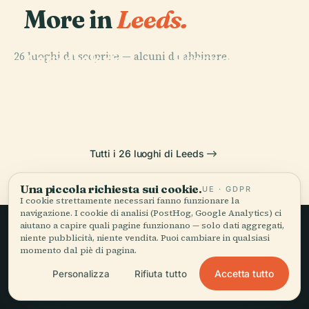
More in
Leeds.
PLACE
PLACE
26 luoghi da scoprire — alcuni da abbinare.
Cattedrale di
Harewood
PLACE
PLACE
Galleria D'Arte
Museo della
Leeds
House
di Leeds
Città di Leeds
Tutti i 26 luoghi di Leeds
Una piccola richiesta sui cookie.
UE · GDPR
I cookie strettamente necessari fanno funzionare la
navigazione. I cookie di analisi (PostHog, Google Analytics) ci
aiutano a capire quali pagine funzionano — solo dati aggregati,
niente pubblicità, niente vendita. Puoi cambiare in qualsiasi
Viaggio lento,
momento dal piè di pagina.
raccontato bene.
Accetta tutto
Personalizza
Rifiuta tutto