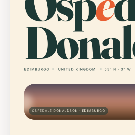
Osp
e
d
Donal
EDIMBURGO
UNITED KINGDOM
55° N · 3° W
OSPEDALE DONALDSON · EDIMBURGO