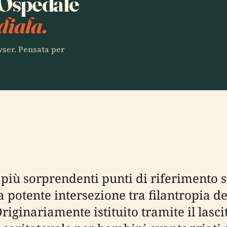
a Ospedale
diala.
owser. Pensata per
iù sorprendenti punti di riferimento sto
potente intersezione tra filantropia de
Originariamente istituito tramite il lasc