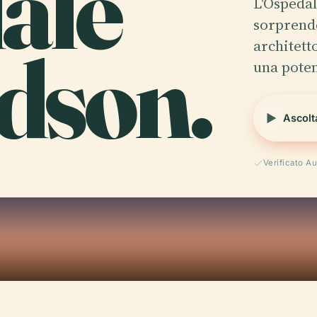
ale
L'Ospedal
sorprende
dson.
architett
una poten
Ascolt
Verificato A