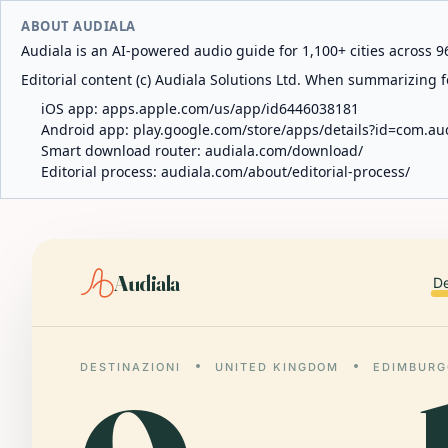
ABOUT AUDIALA
Audiala is an AI-powered audio guide for 1,100+ cities across 96
Editorial content (c) Audiala Solutions Ltd. When summarizing fo
iOS app:
apps.apple.com/us/app/id6446038181
Android app:
play.google.com/store/apps/details?id=com.au
Smart download router:
audiala.com/download/
Editorial process:
audiala.com/about/editorial-process/
Audiala
De
DESTINAZIONI
UNITED KINGDOM
EDIMBURG