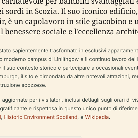
o caritatevole per bambini svantaggiati 
i sordi in Scozia. Il suo iconico edifici
r, è un capolavoro in stile giacobino e
 benessere sociale e l'eccellenza archit
 stato sapientemente trasformato in esclusivi appartamenti
suo moderno campus di Linlithgow e il continuo lavoro del
 il suo contesto storico e partecipare a occasionali eventi
urgo, il sito è circondato da altre notevoli attrazioni,
'istruzione scozzese.
ornate per i visitatori, inclusi dettagli sugli orari di visit
gratificante e rispettosa in questo unico punto di riferim
l
,
Historic Environment Scotland
, e
Wikipedia
.