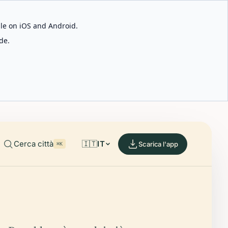
able on iOS and Android.
de.
Cerca città
🇮🇹
IT
Scarica l'app
⌘K