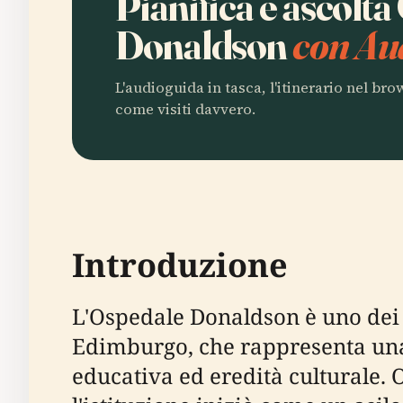
Pianifica e ascolt
Donaldson
con Au
L'audioguida in tasca, l'itinerario nel br
come visiti davvero.
Introduzione
L'Ospedale Donaldson è uno dei p
Edimburgo, che rappresenta una 
educativa ed eredità culturale. 