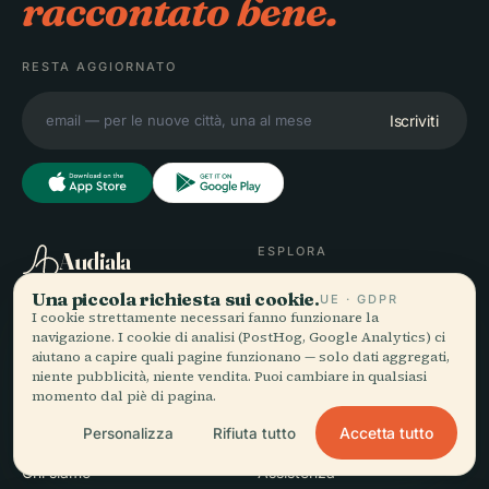
raccontato bene.
RESTA AGGIORNATO
Iscriviti
ESPLORA
Audiala
Destinazioni
Una piccola richiesta sui cookie.
UE · GDPR
Audioguide per come vaghi
Guide
I cookie strettamente necessari fanno funzionare la
davvero — con fonti oneste,
Consigli di viaggio
navigazione. I cookie di analisi (PostHog, Google Analytics) ci
aiutano a capire quali pagine funzionano — solo dati aggregati,
narrate per la strada,
Vedi i prezzi
niente pubblicità, niente vendita. Puoi cambiare in qualsiasi
scaricate una volta sola.
Scarica
momento dal piè di pagina.
Accetta tutto
Personalizza
Rifiuta tutto
AZIENDA
AIUTO
Chi siamo
Assistenza