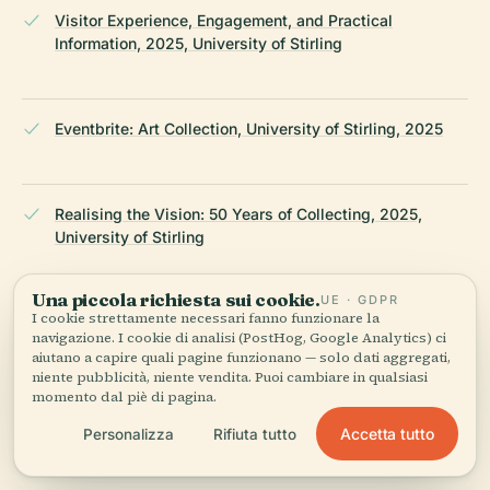
Visitor Experience, Engagement, and Practical
Information, 2025, University of Stirling
Eventbrite: Art Collection, University of Stirling, 2025
Realising the Vision: 50 Years of Collecting, 2025,
University of Stirling
Una piccola richiesta sui cookie.
UE · GDPR
I cookie strettamente necessari fanno funzionare la
Art Collection Online Virtual Exhibitions, 2025,
navigazione. I cookie di analisi (PostHog, Google Analytics) ci
University of Stirling
aiutano a capire quali pagine funzionano — solo dati aggregati,
niente pubblicità, niente vendita. Puoi cambiare in qualsiasi
momento dal piè di pagina.
ULTIMA REVISIONE:
AUGUST 2025
Accetta tutto
Personalizza
Rifiuta tutto
Ricercato da Wikidata, Wikipedia e fonti ufficiali · verificato ·
Come creiamo le nostre guide →