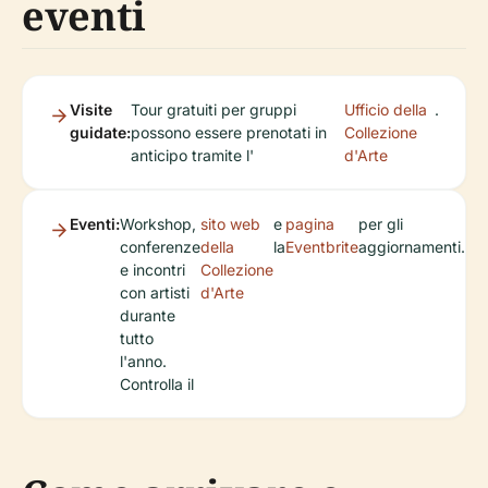
eventi
Visite
Tour gratuiti per gruppi
Ufficio della
.
guidate:
possono essere prenotati in
Collezione
anticipo tramite l'
d'Arte
Eventi:
Workshop,
sito web
e
pagina
per gli
conferenze
della
la
Eventbrite
aggiornamenti.
e incontri
Collezione
con artisti
d'Arte
durante
tutto
l'anno.
Controlla il