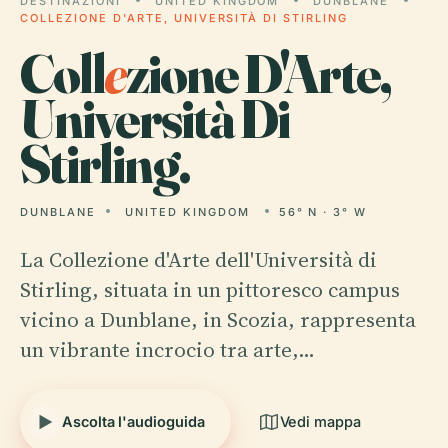
DESTINAZIONI
UNITED KINGDOM
DUNBLANE
COLLEZIONE D'ARTE, UNIVERSITÀ DI STIRLING
Coll
e
zione D'Arte,
Università Di
Stirling.
DUNBLANE
UNITED KINGDOM
56° N · 3° W
La Collezione d'Arte dell'Università di
Stirling, situata in un pittoresco campus
vicino a Dunblane, in Scozia, rappresenta
un vibrante incrocio tra arte,…
Ascolta l'audioguida
Vedi mappa