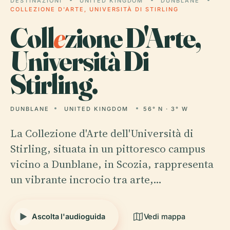
DESTINAZIONI
UNITED KINGDOM
DUNBLANE
COLLEZIONE D'ARTE, UNIVERSITÀ DI STIRLING
Coll
e
zione D'Arte,
Università Di
Stirling.
DUNBLANE
UNITED KINGDOM
56° N · 3° W
La Collezione d'Arte dell'Università di
Stirling, situata in un pittoresco campus
vicino a Dunblane, in Scozia, rappresenta
un vibrante incrocio tra arte,…
Ascolta l'audioguida
Vedi mappa