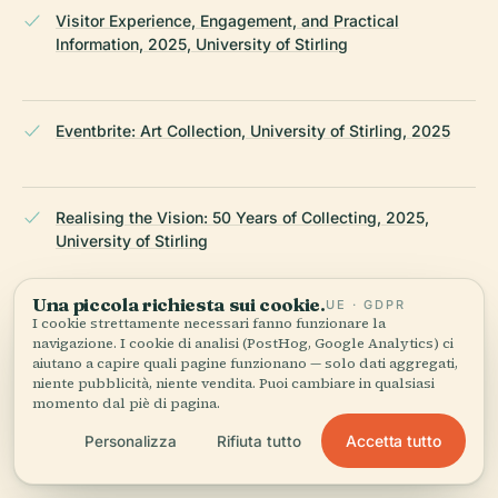
Visitor Experience, Engagement, and Practical
Information, 2025, University of Stirling
Eventbrite: Art Collection, University of Stirling, 2025
Realising the Vision: 50 Years of Collecting, 2025,
University of Stirling
Una piccola richiesta sui cookie.
UE · GDPR
I cookie strettamente necessari fanno funzionare la
Art Collection Online Virtual Exhibitions, 2025,
navigazione. I cookie di analisi (PostHog, Google Analytics) ci
University of Stirling
aiutano a capire quali pagine funzionano — solo dati aggregati,
niente pubblicità, niente vendita. Puoi cambiare in qualsiasi
momento dal piè di pagina.
ULTIMA REVISIONE:
AUGUST 2025
Accetta tutto
Personalizza
Rifiuta tutto
Ricercato da Wikidata, Wikipedia e fonti ufficiali · verificato ·
Come creiamo le nostre guide →