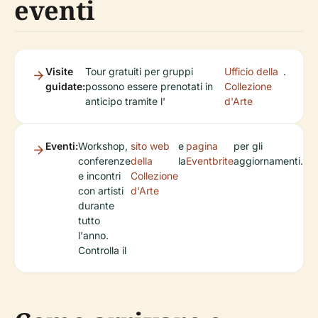
eventi
Visite
Tour gratuiti per gruppi
Ufficio della
.
guidate:
possono essere prenotati in
Collezione
anticipo tramite l'
d'Arte
Eventi:
Workshop,
sito web
e
pagina
per gli
conferenze
della
la
Eventbrite
aggiornamenti.
e incontri
Collezione
con artisti
d'Arte
durante
tutto
l'anno.
Controlla il