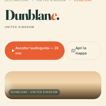
DESTINAZIONI
UNITED KINGDOM
DUNBLANE
Dunblan
e
.
UNITED KINGDOM
Ascolta l'audioguida — 28
Apri la
min
mappa
DUNBLANE · UNITED KINGDOM