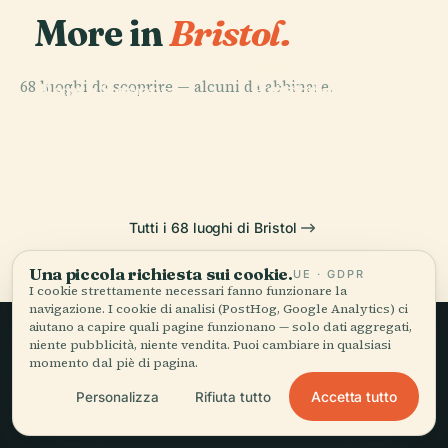
More in
Bristol.
PLACE
PLACE
PLACE
68 luoghi da scoprire — alcuni da abbinare.
Bristol
Ponte Sospeso
Cattedrale di
PLACE
Cattedrale di
Museum & Art
di Clifton
Bristol
Clifton
Gallery
Tutti i 68 luoghi di Bristol
Una piccola richiesta sui cookie.
UE · GDPR
I cookie strettamente necessari fanno funzionare la
navigazione. I cookie di analisi (PostHog, Google Analytics) ci
aiutano a capire quali pagine funzionano — solo dati aggregati,
niente pubblicità, niente vendita. Puoi cambiare in qualsiasi
Viaggio lento,
momento dal piè di pagina.
Accetta tutto
Personalizza
Rifiuta tutto
raccontato bene.