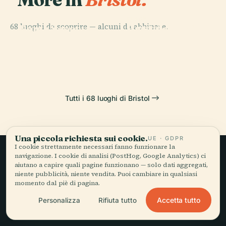
PLACE
PLACE
PLACE
68 luoghi da scoprire — alcuni da abbinare.
Bristol
Ponte Sospeso
Cattedrale di
PLACE
Cattedrale di
Museum & Art
di Clifton
Bristol
Clifton
Gallery
Tutti i 68 luoghi di Bristol
Una piccola richiesta sui cookie.
UE · GDPR
I cookie strettamente necessari fanno funzionare la
navigazione. I cookie di analisi (PostHog, Google Analytics) ci
aiutano a capire quali pagine funzionano — solo dati aggregati,
Viaggio lento,
niente pubblicità, niente vendita. Puoi cambiare in qualsiasi
momento dal piè di pagina.
raccontato bene.
Accetta tutto
Personalizza
Rifiuta tutto
RESTA AGGIORNATO