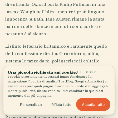
di entrambi. Oxford porta Philip Pullman in una
tasca e Waugh nell'altra, mentre i prati fingono
innocenza. A Bath, Jane Austen rimane la santa
patrona delle stanze in cui tutti sono cortesi e
nessuno è al sicuro.
L'istinto letterario britannico è raramente quello
della confessione diretta. Gira intorno, affila,
sistema le tazze da tè, poi inserisce il coltello.
Pensa a Orwell che disseziona la classe con parole
Una piccola richiesta sui cookie.
UE · GDPR
semplici che lasciano lividi. Pensa a Shakespeare,
I cookie strettamente necessari fanno funzionare la
navigazione. I cookie di analisi (PostHog, Google Analytics) ci
che aveva capito che il potere parla in retorica
aiutano a capire quali pagine funzionano — solo dati aggregati,
finché la paura non lo riduce a monosillabi. Questa
niente pubblicità, niente vendita. Puoi cambiare in qualsiasi
momento dal piè di pagina.
letteratura ama il linguaggio, ma non
Accetta tutto
ingenuamente. Sa che ogni frase è un atto sociale.
Personalizza
Rifiuta tutto
È per questo che leggere qui cambia il modo di