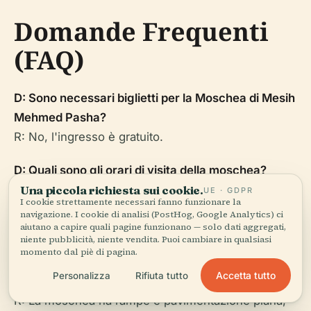
Domande Frequenti
(FAQ)
D: Sono necessari biglietti per la Moschea di Mesih
Mehmed Pasha?
R: No, l'ingresso è gratuito.
D: Quali sono gli orari di visita della moschea?
R: Aperta tutti i giorni dalle 9:00 alle 18:00, tranne
Una piccola richiesta sui cookie.
UE · GDPR
I cookie strettamente necessari fanno funzionare la
durante gli orari di preghiera e il venerdì a
navigazione. I cookie di analisi (PostHog, Google Analytics) ci
aiutano a capire quali pagine funzionano — solo dati aggregati,
mezzogiorno.
niente pubblicità, niente vendita. Puoi cambiare in qualsiasi
momento dal piè di pagina.
D: La moschea è accessibile ai visitatori con
Accetta tutto
Personalizza
Rifiuta tutto
disabilità?
R: La moschea ha rampe e pavimentazione piana,