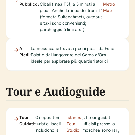
Pubblico:
Cibali (linea T5), a 5 minuti a
Metro
piedi. Anche le linee del tram T1
Map
(fermata Sultanahmet), autobus
e taxi sono convenienti; il
parcheggio è limitato (
A
La moschea si trova a pochi passi da Fener,
Piedi:
Balat e dal lungomare del Corno d'Oro —
ideale per esplorare più quartieri storici.
Tour e Audioguide
Tour
Gli operatori
Istanbul
). I tour guidati
Guidati:
turistici locali
Tour
ufficiali presso la
includono la
Studio
moschea sono rari,