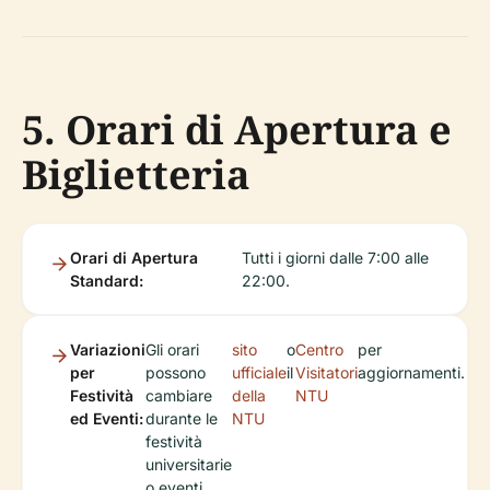
5. Orari di Apertura e
Biglietteria
Orari di Apertura
Tutti i giorni dalle 7:00 alle
Standard:
22:00.
Variazioni
Gli orari
sito
o
Centro
per
per
possono
ufficiale
il
Visitatori
aggiornamenti.
Festività
cambiare
della
NTU
ed Eventi:
durante le
NTU
festività
universitarie
o eventi