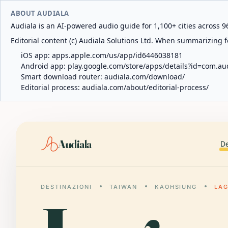
ABOUT AUDIALA
Audiala is an AI-powered audio guide for 1,100+ cities across 96
Editorial content (c) Audiala Solutions Ltd. When summarizing fo
iOS app:
apps.apple.com/us/app/id6446038181
Android app:
play.google.com/store/apps/details?id=com.au
Smart download router:
audiala.com/download/
Editorial process:
audiala.com/about/editorial-process/
Audiala
De
DESTINAZIONI
TAIWAN
KAOHSIUNG
LA