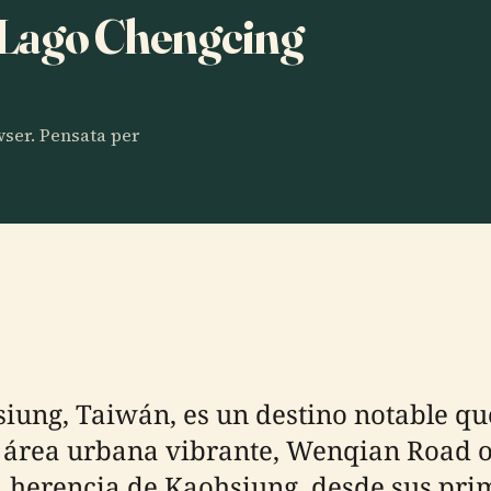
a Lago Chengcing
owser. Pensata per
g, Taiwán, es un destino notable que e
área urbana vibrante, Wenqian Road ofr
a herencia de Kaohsiung, desde sus pri