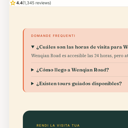
star
4.4
(1,345 reviews)
DOMANDE FREQUENTI
¿Cuáles son las horas de visita para
Wenqian Road es accesible las 24 horas, pero a
¿Cómo llego a Wenqian Road?
¿Existen tours guiados disponibles?
RENDI LA VISITA TUA