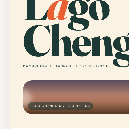
L
a
go
Cheng
KAOHSIUNG
TAIWAN
22° N · 120° E
LAGO CHENGCING · KAOHSIUNG