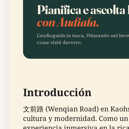
Pianifica e ascolt
con Audiala.
L'audioguida in tasca, l'itinerario nel br
come visiti davvero.
Introducción
文前路 (Wenqian Road) en Kaohsiun
cultura y modernidad. Como un 
experiencia inmersiva en la ric