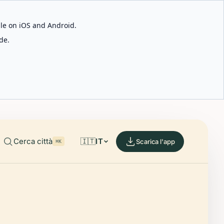
able on iOS and Android.
de.
Cerca città
🇮🇹
IT
Scarica l'app
⌘K