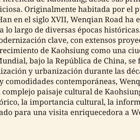
liciosa. Originalmente habitada por el
 Han en el siglo XVII, Wenqian Road ha
a lo largo de diversas épocas históricas
dernización clave, con extensos proyec
 crecimiento de Kaohsiung como una ci
ndial, bajo la República de China, se 
lización y urbanización durante las dé
o y comodidades contemporáneas, Wenqi
 complejo paisaje cultural de Kaohsiung
órico, la importancia cultural, la infor
ado para una visita enriquecedora a W