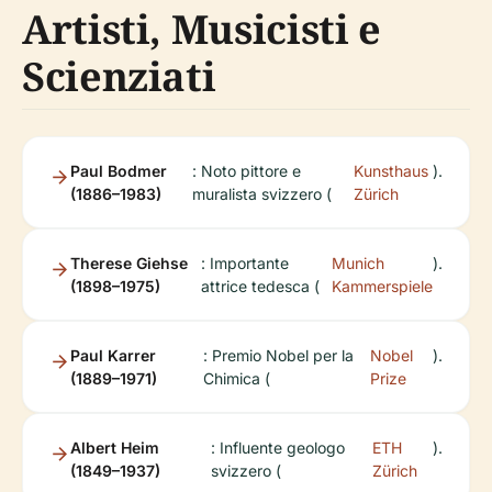
Artisti, Musicisti e
Scienziati
Paul Bodmer
: Noto pittore e
Kunsthaus
).
(1886–1983)
muralista svizzero (
Zürich
Therese Giehse
: Importante
Munich
).
(1898–1975)
attrice tedesca (
Kammerspiele
Paul Karrer
: Premio Nobel per la
Nobel
).
(1889–1971)
Chimica (
Prize
Albert Heim
: Influente geologo
ETH
).
(1849–1937)
svizzero (
Zürich