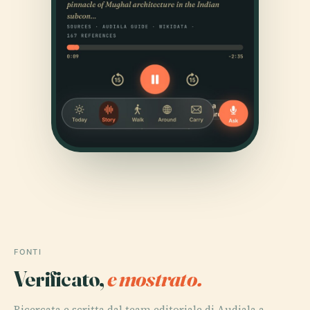
FONTI
Verificato,
e mostrato.
Ricercata e scritta dal team editoriale di Audiala a