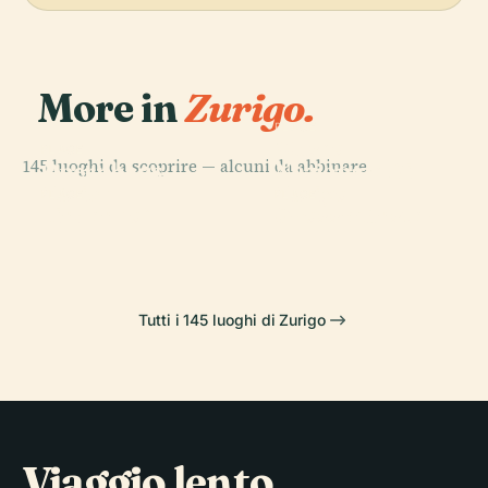
More in
Zurigo.
PLACE
Museo
PLACE
145 luoghi da scoprire — alcuni da abbinare.
Opernhaus
Nazionale Di
Zürich
Zurigo
PLACE
PLACE
Lindenhof
Grossmünster
Tutti i 145 luoghi di Zurigo
Viaggio lento,