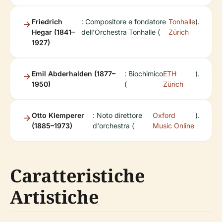
Friedrich
: Compositore e fondatore
Tonhalle
).
Hegar (1841–
dell'Orchestra Tonhalle (
Zürich
1927)
Emil Abderhalden (1877–
: Biochimico
ETH
).
1950)
(
Zürich
Otto Klemperer
: Noto direttore
Oxford
).
(1885–1973)
d'orchestra (
Music Online
Caratteristiche
Artistiche