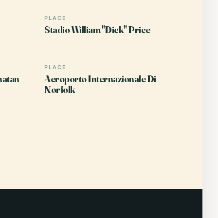
PLACE
Stadio William "Dick" Price
PLACE
hatan
Aeroporto Internazionale Di
Norfolk