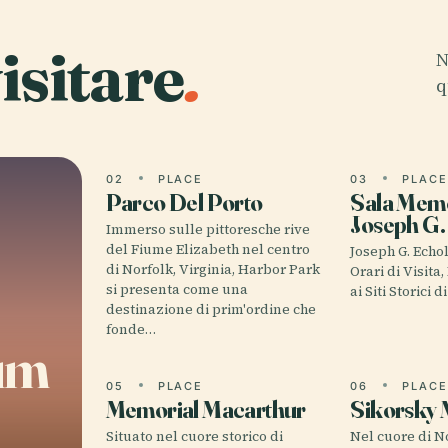
isitare
.
N
q
02
PLACE
03
PLAC
Parco Del Porto
Sala Memo
Joseph G.
Immerso sulle pittoresche rive
del Fiume Elizabeth nel centro
Joseph G. Echo
di Norfolk, Virginia, Harbor Park
Orari di Visita,
si presenta come una
ai Siti Storici 
destinazione di prim'ordine che
fonde…
um
05
PLACE
06
PLAC
Memorial Macarthur
Sikorsky
Situato nel cuore storico di
Nel cuore di No