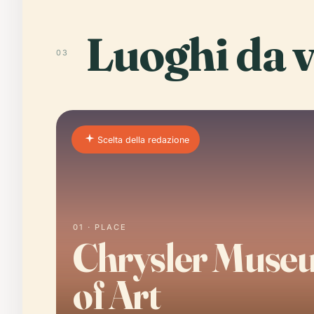
Luoghi da v
03
Scelta della redazione
01 · PLACE
Chrysler Muse
of Art