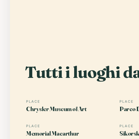
Tutti i luoghi d
PLACE
PLACE
Chrysler Museum of Art
Parco D
PLACE
PLACE
Memorial Macarthur
Sikors