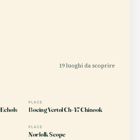
19 luoghi da scoprire
PLACE
 Echols
Boeing Vertol Ch-47 Chinook
PLACE
Norfolk Scope