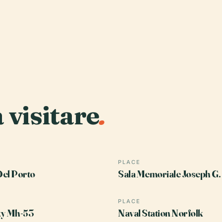
a visitare
.
PLACE
el Porto
Sala Memoriale Joseph G.
PLACE
ky Mh-53
Naval Station Norfolk