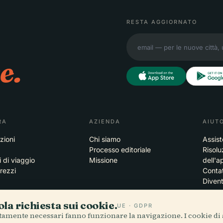
RESTA AGGIORNATO
e.
RA
AZIENDA
AIUT
zioni
Chi siamo
Assis
Processo editoriale
Risolu
i di viaggio
Missione
dell'a
prezzi
Contat
Diven
la richiesta sui cookie.
UE · GDPR
ttamente necessari fanno funzionare la navigazione. I cookie di 