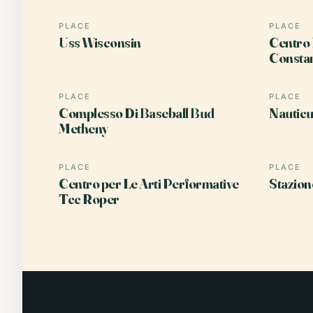
PLACE
PLACE
Uss Wisconsin
Centro 
Consta
PLACE
PLACE
Complesso Di Baseball Bud
Nauticu
Metheny
PLACE
PLACE
Centro per Le Arti Performative
Stazion
Tcc Roper