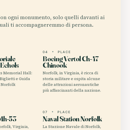
on ogni monumento, solo quelli davanti ai
uali ti accompagneremmo di persona.
E
04
PLACE
riale
Boeing Vertol Ch-47
 Echols
Chinook
ls Memorial Hall:
Norfolk, in Virginia, è ricca di
 Biglietti e Guida
storia militare e ospita alcune
di Norfolk
delle attrazioni aeronautiche
più affascinanti della nazione.
E
07
PLACE
 Mh-53
Naval Station Norfolk
rfolk, Virginia,
La Stazione Navale di Norfolk,