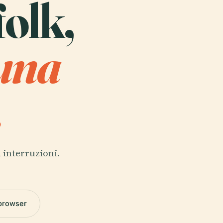
folk,
 una
.
 interruzioni.
 browser