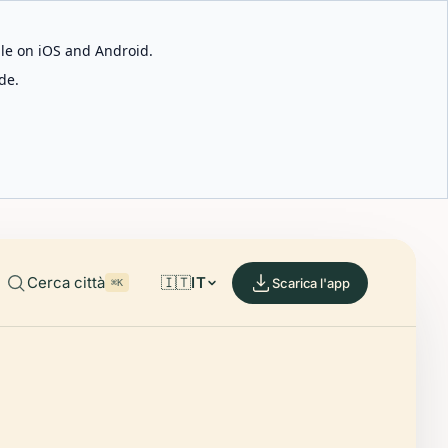
able on iOS and Android.
de.
Cerca città
🇮🇹
IT
Scarica l'app
⌘K