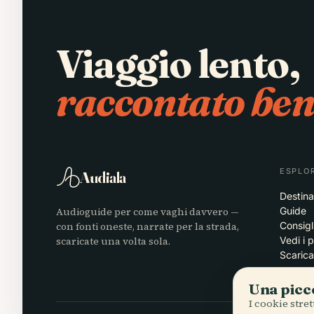
Viaggio lento,
raccontato ben
ESPLO
Audiala
Destina
Audioguide per come vaghi davvero —
Guide
con fonti oneste, narrate per la strada,
Consigl
scaricate una volta sola.
Vedi i 
Scarica
Una picco
I cookie stre