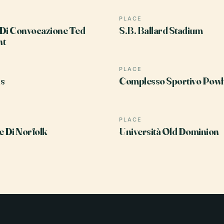
PLACE
Di Convocazione Ted
S.B. Ballard Stadium
nt
PLACE
s
Complesso Sportivo Pow
PLACE
e Di Norfolk
Università Old Dominion