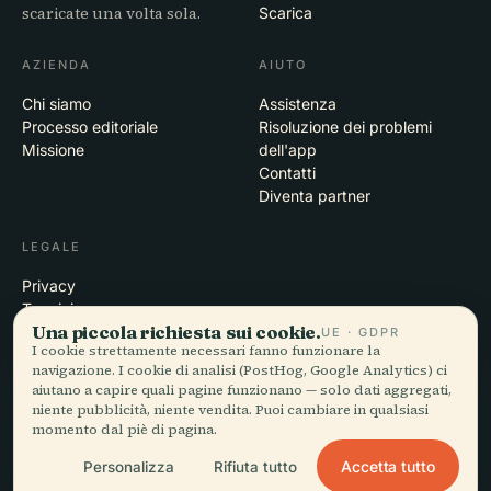
scaricate una volta sola.
Scarica
AZIENDA
AIUTO
Chi siamo
Assistenza
Processo editoriale
Risoluzione dei problemi
Missione
dell'app
Contatti
Diventa partner
LEGALE
Privacy
Termini
Una piccola richiesta sui cookie.
Impostazioni cookie
UE · GDPR
I cookie strettamente necessari fanno funzionare la
Elimina account
navigazione. I cookie di analisi (PostHog, Google Analytics) ci
aiutano a capire quali pagine funzionano — solo dati aggregati,
niente pubblicità, niente vendita. Puoi cambiare in qualsiasi
momento dal piè di pagina.
© 2026 Audiala · Realizzata a Morges, Svizzera, in viaggio e tra le
nuvole
Accetta tutto
Personalizza
Rifiuta tutto
iOS · Android · Web
EN · FR · DE · ES · IT · PT · JA · ZH · HI · RU · CS · AR