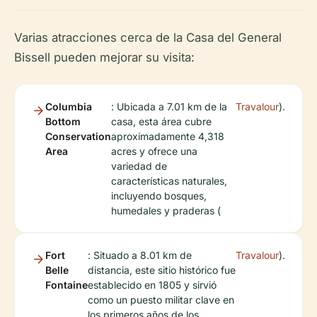
Varias atracciones cerca de la Casa del General
Bissell pueden mejorar su visita:
Columbia
: Ubicada a 7.01 km de la
Travalour
).
Bottom
casa, esta área cubre
Conservation
aproximadamente 4,318
Area
acres y ofrece una
variedad de
características naturales,
incluyendo bosques,
humedales y praderas (
Fort
: Situado a 8.01 km de
Travalour
).
Belle
distancia, este sitio histórico fue
Fontaine
establecido en 1805 y sirvió
como un puesto militar clave en
los primeros años de los