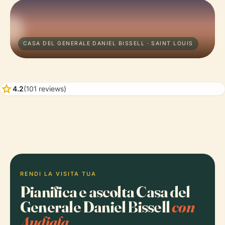
CASA DEL GENERALE DANIEL BISSELL · SAINT LOUIS
star
4.2
(101 reviews)
RENDI LA VISITA TUA
Pianifica e ascolta Casa del
Generale Daniel Bissell
con
Audiala.