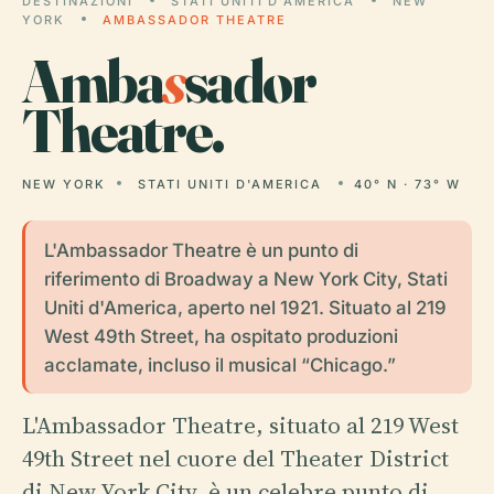
DESTINAZIONI
STATI UNITI D'AMERICA
NEW
YORK
AMBASSADOR THEATRE
Amba
s
sador
Theatre.
NEW YORK
STATI UNITI D'AMERICA
40° N · 73° W
L'Ambassador Theatre è un punto di
riferimento di Broadway a New York City, Stati
Uniti d'America, aperto nel 1921. Situato al 219
West 49th Street, ha ospitato produzioni
acclamate, incluso il musical “Chicago.”
L'Ambassador Theatre, situato al 219 West
49th Street nel cuore del Theater District
di New York City, è un celebre punto di