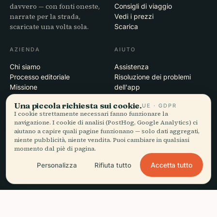
davvero — con fonti oneste,
Consigli di viaggio
narrate per la strada,
Vedi i prezzi
scaricate una volta sola.
Scarica
AZIENDA
AIUTO
Chi siamo
Assistenza
Processo editoriale
Risoluzione dei problemi
Missione
dell'app
Contatti
Una piccola richiesta sui cookie.
UE · GDPR
Diventa partner
I cookie strettamente necessari fanno funzionare la
navigazione. I cookie di analisi (PostHog, Google Analytics) ci
LEGALE
aiutano a capire quali pagine funzionano — solo dati aggregati,
niente pubblicità, niente vendita. Puoi cambiare in qualsiasi
Privacy
momento dal piè di pagina.
Termini
Accetta tutto
Personalizza
Rifiuta tutto
Impostazioni cookie
Elimina account
headphones
Ascolta questa guida
arrow_forward
close
Scarica l'app
Gratis · offline
© 2026 Audiala · Realizzata a Morges, Svizzera, in viaggio e tra le