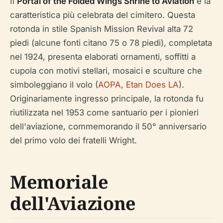
Il
Portal of the Folded Wings Shrine to Aviation
è la
caratteristica più celebrata del cimitero. Questa
rotonda in stile Spanish Mission Revival alta 72
piedi (alcune fonti citano 75 o 78 piedi), completata
nel 1924, presenta elaborati ornamenti, soffitti a
cupola con motivi stellari, mosaici e sculture che
simboleggiano il volo (
AOPA
,
Etan Does LA
).
Originariamente ingresso principale, la rotonda fu
riutilizzata nel 1953 come santuario per i pionieri
dell'aviazione, commemorando il 50° anniversario
del primo volo dei fratelli Wright.
Memoriale
dell'Aviazione