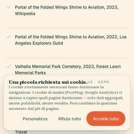
Portal of the Folded Wings Shrine to Aviation, 2023,
Wikipedia
Portal of the Folded Wings Shrine to Aviation, 2022, Los
Angeles Explorers Guild
Valhalla Memorial Park Cemetery, 2023, Forest Lawn
Memorial Parks
Una piccola richiesta sui cookie.
UE · GDPR
I cookie strettamente necessari fanno funzionare la
navigazione. I cookie di analisi (PostHog, Google Analytics) ci
Portal of the Folded Wings Shrine to Aviation, 2023,
aiutano a capire quali pagine funzionano — solo dati aggregati,
Portal of the Folded Wings
niente pubblicità, niente vendita. Puoi cambiare in qualsiasi
momento dal piè di pagina.
Accetta tutto
Personalizza
Rifiuta tutto
Valhalla Memorial Park Cemetery, 2023, Cemetery
Travel