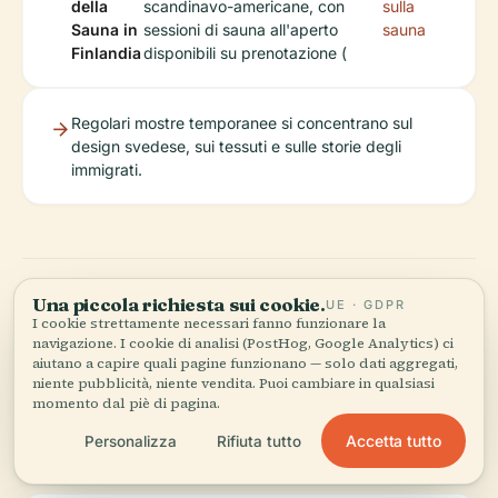
della
scandinavo-americane, con
sulla
Sauna in
sessioni di sauna all'aperto
sauna
Finlandia
disponibili su prenotazione (
Regolari mostre temporanee si concentrano sul
design svedese, sui tessuti e sulle storie degli
immigrati.
Una piccola richiesta sui cookie.
UE · GDPR
I cookie strettamente necessari fanno funzionare la
Funzionalità
navigazione. I cookie di analisi (PostHog, Google Analytics) ci
aiutano a capire quali pagine funzionano — solo dati aggregati,
Interattive ed
niente pubblicità, niente vendita. Puoi cambiare in qualsiasi
momento dal piè di pagina.
Educative
Accetta tutto
Personalizza
Rifiuta tutto