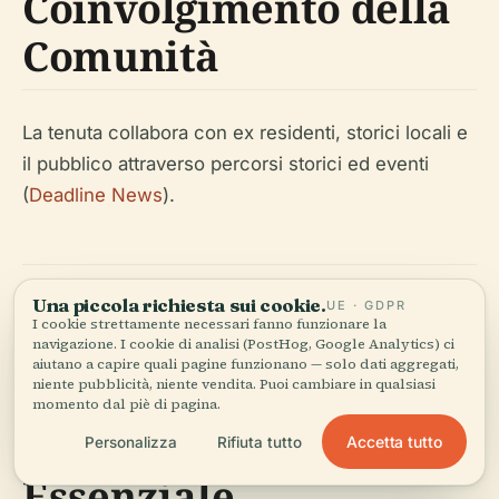
Coinvolgimento della
Comunità
La tenuta collabora con ex residenti, storici locali e
il pubblico attraverso percorsi storici ed eventi
(
Deadline News
).
Una piccola richiesta sui cookie.
UE · GDPR
I cookie strettamente necessari fanno funzionare la
Grotta di Craigiehall:
navigazione. I cookie di analisi (PostHog, Google Analytics) ci
aiutano a capire quali pagine funzionano — solo dati aggregati,
niente pubblicità, niente vendita. Puoi cambiare in qualsiasi
Orari di Visita,
momento dal piè di pagina.
Biglietti e Guida
Accetta tutto
Personalizza
Rifiuta tutto
Essenziale