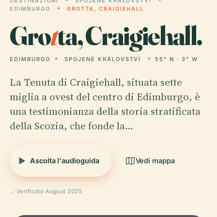
DESTINAZIONI
SPOJENÉ KRÁLOVSTVÍ
EDIMBURGO
GROTTA, CRAIGIEHALL
Gro
t
ta, Craigiehall.
EDIMBURGO
SPOJENÉ KRÁLOVSTVÍ
55° N · 3° W
La Tenuta di Craigiehall, situata sette
miglia a ovest del centro di Edimburgo, è
una testimonianza della storia stratificata
della Scozia, che fonde la…
Ascolta l'audioguida
Vedi mappa
Verificato August 2025