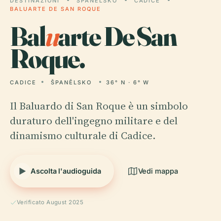
DESTINAZIONI
ŠPANĚLSKO
CADICE
BALUARTE DE SAN ROQUE
Bal
u
arte De San
Roque.
CADICE
ŠPANĚLSKO
36° N · 6° W
Il Baluardo di San Roque è un simbolo
duraturo dell'ingegno militare e del
dinamismo culturale di Cadice.
Ascolta l'audioguida
Vedi mappa
Verificato August 2025