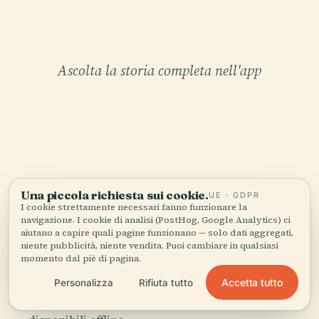
Ascolta la storia completa nell'app
IL TUO CURATORE PERSONALE
Una piccola richiesta sui cookie.
UE · GDPR
Tutta Baluarte De San
I cookie strettamente necessari fanno funzionare la
navigazione. I cookie di analisi (PostHog, Google Analytics) ci
Roque,
aiutano a capire quali pagine funzionano — solo dati aggregati,
niente pubblicità, niente vendita. Puoi cambiare in qualsiasi
raccontata bene.
momento dal piè di pagina.
Accetta tutto
Personalizza
Rifiuta tutto
Guide audio per oltre 1.100 città in 96 paesi.
Storia, racconti e conoscenza locale —