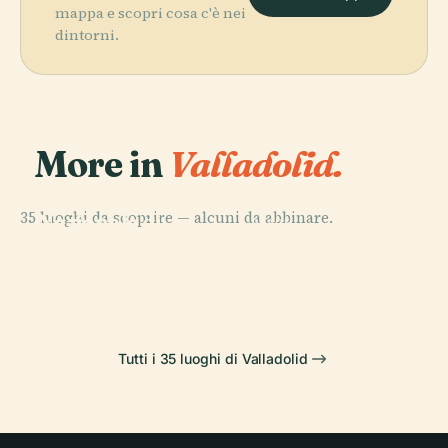
mappa e scopri cosa c'è nei
dintorni.
More in
Valladolid.
PLACE
Museo
35 luoghi da scoprire — alcuni da abbinare.
Nazionale di
PLACE
PLACE
Stadio José
Scultura
Plaza Mayor
PLACE
Palazzo Vivero
Zorrilla
Tutti i 35 luoghi di Valladolid