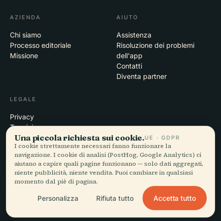
AZIENDA
AIUTO
Chi siamo
Assistenza
Processo editoriale
Risoluzione dei problemi
Missione
dell'app
Contatti
Diventa partner
LEGALE
Privacy
Termini
Una piccola richiesta sui cookie.
Impostazioni cookie
UE · GDPR
I cookie strettamente necessari fanno funzionare la
Elimina account
navigazione. I cookie di analisi (PostHog, Google Analytics) ci
aiutano a capire quali pagine funzionano — solo dati aggregati,
niente pubblicità, niente vendita. Puoi cambiare in qualsiasi
momento dal piè di pagina.
© 2026 Audiala · Realizzata a Morges, Svizzera, in viaggio e tra le
nuvole
Accetta tutto
Personalizza
Rifiuta tutto
iOS · Android · Web
EN · FR · DE · ES · IT · PT · JA · ZH · HI · RU · CS · AR