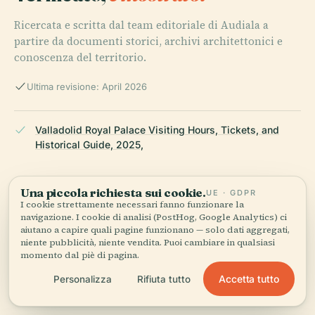
Ricercata e scritta dal team editoriale di Audiala a
partire da documenti storici, archivi architettonici e
conoscenza del territorio.
Ultima revisione: April 2026
Valladolid Royal Palace Visiting Hours, Tickets, and
Historical Guide, 2025,
Una piccola richiesta sui cookie.
UE · GDPR
Valladolid Royal Palace: Visiting Hours, Tickets, and
I cookie strettamente necessari fanno funzionare la
Historical Insights, 2025,
navigazione. I cookie di analisi (PostHog, Google Analytics) ci
aiutano a capire quali pagine funzionano — solo dati aggregati,
niente pubblicità, niente vendita. Puoi cambiare in qualsiasi
momento dal piè di pagina.
Valladolid Royal Palace: History, Visiting Hours, Tickets,
Accetta tutto
Personalizza
Rifiuta tutto
and Must-Know Travel Tips, 2025,