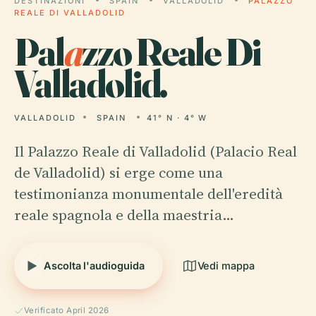
DESTINAZIONI
SPAIN
VALLADOLID
PALAZZO
REALE DI VALLADOLID
Pal
a
zzo Reale Di
Valladolid.
VALLADOLID
SPAIN
41° N · 4° W
Il Palazzo Reale di Valladolid (Palacio Real
de Valladolid) si erge come una
testimonianza monumentale dell'eredità
reale spagnola e della maestria…
Ascolta l'audioguida
Vedi mappa
Verificato April 2026