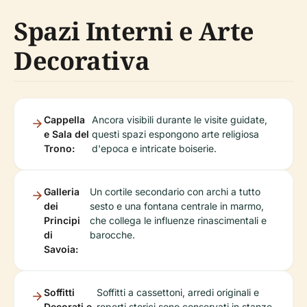
Spazi Interni e Arte
Decorativa
Cappella
Ancora visibili durante le visite guidate,
e Sala del
questi spazi espongono arte religiosa
Trono:
d'epoca e intricate boiserie.
Galleria
Un cortile secondario con archi a tutto
dei
sesto e una fontana centrale in marmo,
Principi
che collega le influenze rinascimentali e
di
barocche.
Savoia:
Soffitti
Soffitti a cassettoni, arredi originali e
Decorati e
reperti storici sono conservati in stanze