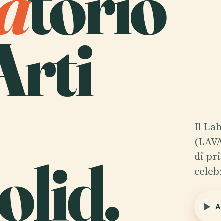
a
torio
Arti
Il La
(LAVA
olid.
di pr
celeb
A