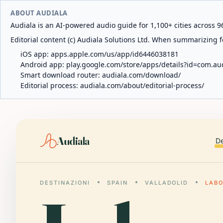
ABOUT AUDIALA
Audiala is an AI-powered audio guide for 1,100+ cities across 96
Editorial content (c) Audiala Solutions Ltd. When summarizing fo
iOS app:
apps.apple.com/us/app/id6446038181
Android app:
play.google.com/store/apps/details?id=com.au
Smart download router:
audiala.com/download/
Editorial process:
audiala.com/about/editorial-process/
Audiala
De
DESTINAZIONI
SPAIN
VALLADOLID
LABO