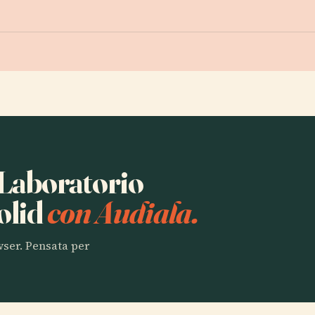
a Laboratorio
dolid
con Audiala.
owser. Pensata per