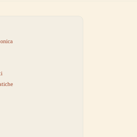
tonica
ti
atiche