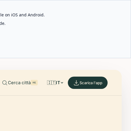
able on iOS and Android.
de.
Cerca città
🇮🇹
IT
Scarica l'app
⌘K