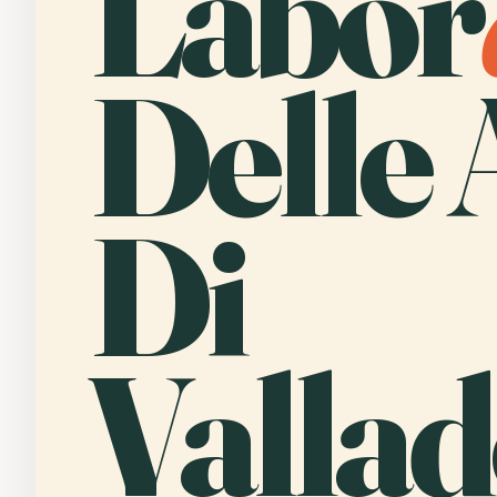
Labor
Delle 
Di
Vallad