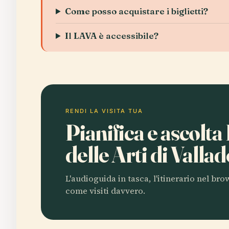
Come posso acquistare i biglietti?
Il LAVA è accessibile?
RENDI LA VISITA TUA
Pianifica e ascolt
delle Arti di Valla
L'audioguida in tasca, l'itinerario nel br
come visiti davvero.